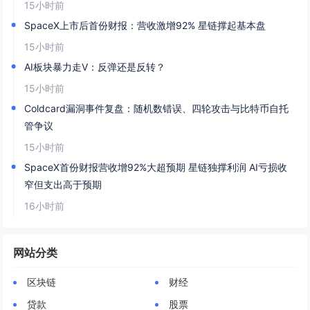
15小时前
SpaceX上市后首份财报：营收激增92% 星链撑起基本盘
15小时前
AI板块暴力走V：反弹还是反转？
15小时前
Coldcard漏洞事件复盘：随机数错误、四轮攻击与比特币自托
管争议
15小时前
SpaceX首份财报营收增92%大超预期 星链独撑利润 AI亏损收
窄但支出高于预期
16小时前
网站分类
区块链
财经
贷款
股票