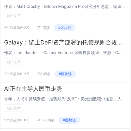
作者：Matt Crosby，Bitcoin Magazine Pro研究分析总监；编译：Shaw，喜来顺财经多年来，链上分析领域一直依靠一个固定数值来区分比特币长期持仓者与短线交易者：155 天。持有比特币超过这个时长，就会被划定为长期持...
前沿文章
2个月前
(06-22)
171 阅读
#区块链
Galaxy：链上DeFi资产部署的托管规则合规要求
作者：Ian Irlander， Galaxy Ventures风险投资顾问；来源：Galaxy Digital；编译：Shaw，喜来顺财经随着投资行为逐步向链上迁移，注册投资顾问（简称 RIA）正面临联邦托管监管框架与去中心化金融（DeF...
前沿文章
2个月前
(06-22)
173 阅读
#区块链
AI正在主导人民币走势
今年，人民币持续升值，走势颇为“反常”：美元指数稳中走强，人民币兑美元也走强，打破长期以来的“跷跷板”关系；美元走强，非美元货币纷纷走弱，人民币兑美元升值，导致人民币一篮子汇率（BIS）快速上升，兑欧元、日元、韩元、卢比、越南盾均升值。人民...
前沿文章
2个月前
(06-07)
21598 阅读
#区块链