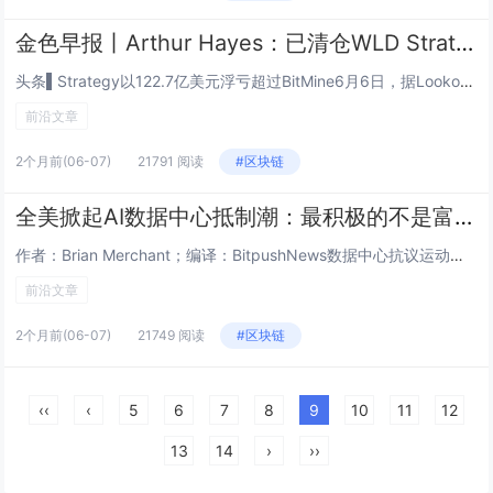
金色早报丨Arthur Hayes：已清仓WLD Strategy以122.7亿美元浮亏超过BitMine
头条▌Strategy以122.7亿美元浮亏超过BitMine6月6日，据Lookonchain监测，随着加密市场持续回调，Strategy持有的BTC浮亏已超过BitMine持有的ETH浮亏。其中Michael Saylor领导的Stra...
前沿文章
2个月前
(06-07)
21791 阅读
#区块链
全美掀起AI数据中心抵制潮：最积极的不是富人区
作者：Brian Merchant；编译：BitpushNews数据中心抗议运动已经席卷全美。从佛蒙特州到俄克拉荷马州，从印第安纳州到加利福尼亚州，各大社区正在组织起来，以阻止科技行业在他们家门口疯狂扩建数据中心的步伐。本周，纽约州立法机构...
前沿文章
2个月前
(06-07)
21749 阅读
#区块链
‹‹
‹
5
6
7
8
9
10
11
12
13
14
›
››