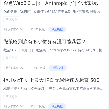
金色Web3.0日报 | Anthropic呼吁全球暂缓前沿AI研发
DeFi数据1.DeFi代币总市值：621.31亿美元DeFi总市值 数据来源：coingecko2.过去24小时去中心化交易所的交易量63.5美元过去24小时去中心化交易所的交易量 数据来源：coingecko3.DeFi中锁定资产：71...
前沿文章
2个月前
(06-07)
21561 阅读
#区块链
微策略到底有多少债务有没可能暴雷？
截至2026年6月3日，微策略（Strategy/MSTR）持有843,706枚比特币（市值约531 亿美元），同时背负67亿美元可转债和155亿美元永续优先股，年化付息义务约17.12亿美元。其中仅STRC一只优先股的规模就高达105亿美...
前沿文章
2个月前
(06-07)
21647 阅读
#区块链
拒开绿灯 史上最大 IPO 无缘快速入标普 500
标普拒绝为SpaceX“开绿灯”！当前，全球首富马斯克正在火速推进SpaceX的IPO事宜。尽管SpaceX此次上市获得华尔街巨头热捧，但标普拒绝为其纳入指数提供快速通道。这意味着，SpaceX至少要在上市一年后才能被纳入标普500指数。此...
前沿文章
2个月前
(06-07)
21618 阅读
#区块链