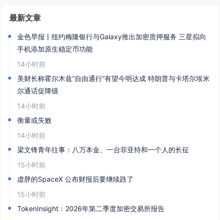
最新文章
金色早报丨纽约梅隆银行与Galaxy推出加密质押服务 三星拟向
手机添加原生稳定币功能
14小时前
美财长称霍尔木兹“自由通行”有望今明达成 特朗普与卡塔尔埃米
尔通话促降级
14小时前
衡量或失败
14小时前
梁文锋青年往事：八万本金、一台菲亚特和一个人的长征
15小时前
虚胖的SpaceX 公布财报后要继续跌了
15小时前
TokenInsight：2026年第二季度加密交易所报告