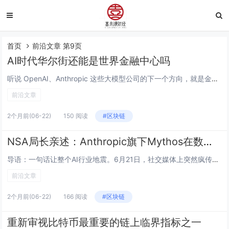
首页
前沿文章 第9页
AI时代华尔街还能是世界金融中心吗
听说 OpenAI、Anthropic 这些大模型公司的下一个方向，就是金融。当 AI 已经颠覆了咨询、编程、搜索、制药，下一个轮到的是规模最大、利润最厚的那一个 —— 它会动摇华尔街三千英里之外的那把王座吗？今早在 Zombie Café...
前沿文章
2个月前
(06-22)
150 阅读
#区块链
NSA局长亲述：Anthropic旗下Mythos在数小时内攻破几乎所有机密系统
导语：一句话让整个AI行业地震。6月21日，社交媒体上突然疯传一条"Breaking"：NSA自己的局长亲口承认，该局的核心机密系统被Anthropic旗下的AI模型Mythos在数小时内攻破。这不是电影剧本，这是美国参议院情报委员会副主席...
前沿文章
2个月前
(06-22)
166 阅读
#区块链
重新审视比特币最重要的链上临界指标之一