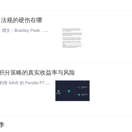
A 法规的硬伤在哪
原文标题：《Why Tether refuses to comply with MiCA》撰文：Bradley Peak，Cointelegraph 专栏作者 编译：J1N，Techub NewsTether 是否符合 MiCA 要求？欧盟...
 杠杆积分策略的真实收益率与风险
作者：@Web3Mario摘要：在上一篇文章中，我们阐述了利用 AAVE 的 Pendle PT 杠杆收益策略的体现率风险，小伙伴们给出了很多正面反馈，在此感谢大家的支持。由于最近一段时间一直在研究 Pendle 生态的市场机会，所以本周希...
季