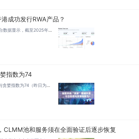
香港成功发行RWA产品？
全球资产代币化进程正呈现加速发展态势，据RWA.xyz平台数据显示，截至2025年4月，全球链上RWA资产总价值已突破220亿美元。与此同时，德勤也在研究报告中预测，代币化不动产市场规模将在2035年达到4万亿美元。而在这一波金融创新浪潮中...
婪指数为74
喜来顺财经报道，据Alternative数据，今日加密货币恐慌与贪婪指数为74（昨日为73），市场“贪婪”情绪升温。 注：恐慌指数阈值为0-100，包含指标：波动性（25%）＋市场交易量（25%）＋社交媒体热度（15%）＋市场调查（15%...
包，CLMM池和服务须在全面验证后逐步恢复