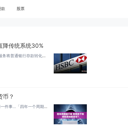
贷款
股票
直降传统系统30%
‍汇丰银行推出了香港首个使用区块链技术的结算服务。该服务将普通银行存款转化为数字通证，这意味着企业几乎可以即时转移资金。据汇丰银行全球支付解决方案部门国内及新兴支付业务全球主管刘易斯・孙（Lewis Sun）称，与传统系统相比，这种支付方式...
货币？
作者：Haotian刚刚和几个圈内大佬聊完，大家都在讨论同一件事...「四年一个周期」这套理论，彻底过时了！如果你还在 Hold 住暴富，还在幻想「牛市十倍百倍的躺赢机会」，可能已被市场完全抛弃了。Why？因为聪明钱早就发现了一个秘密：现在...