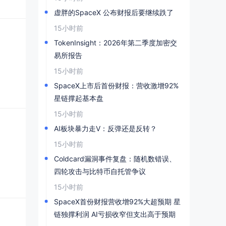
虚胖的SpaceX 公布财报后要继续跌了
15小时前
TokenInsight：2026年第二季度加密交
易所报告
15小时前
SpaceX上市后首份财报：营收激增92%
星链撑起基本盘
15小时前
AI板块暴力走V：反弹还是反转？
15小时前
Coldcard漏洞事件复盘：随机数错误、
四轮攻击与比特币自托管争议
15小时前
SpaceX首份财报营收增92%大超预期 星
链独撑利润 AI亏损收窄但支出高于预期