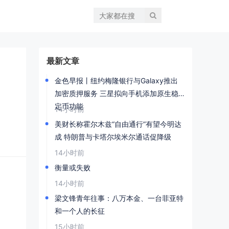
最新文章
金色早报丨纽约梅隆银行与Galaxy推出
加密质押服务 三星拟向手机添加原生稳
定币功能
14小时前
美财长称霍尔木兹“自由通行”有望今明达
成 特朗普与卡塔尔埃米尔通话促降级
14小时前
衡量或失败
14小时前
梁文锋青年往事：八万本金、一台菲亚特
和一个人的长征
15小时前