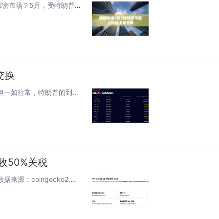
1.哪些巨头在BTC新高月疯狂囤币？机构如何看待当前的加密市场？5月，受特朗普关税政策放松、香港及美国稳定币监管政策完善、美国股债汇三杀等因素影响，BTC创下涨破11万美元新高的记录。不少投资者面对新高望而却步，但很多机构买入热情依旧。点击...
交换
在市场上预热了快一个月的特朗普晚宴，终于是吃上了。但一如往常，特朗普的到来仅仅是走个过场，颇有趣味的是，虽然是美国当地举办的晚宴，但华人似乎还是给场子包了一顿饺子，让特朗普也感受到了华人真正的加密影响力。5月22日，晚宴揭开序幕。地点的选择...
收50%关税
DeFi数据1.DeFi代币总市值：1208.74亿美元DeFi总市值 数据来源：coingecko2.过去24小时去中心化交易所的交易量56亿美元过去24小时去中心化交易所的交易量 数据来源：coingecko3.DeFi中锁定资产：11...