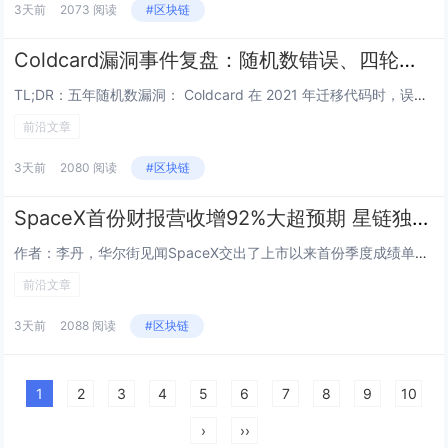
3天前
2073 阅读
#区块链
Coldcard漏洞事件复盘：随机数错误、四轮攻击与比特币自托管争议
TL;DR：五年随机数漏洞： Coldcard 在 2021 年迁移代码时，误将钱包种子生成路径接入软件伪随机数生成器，而非预期的硬件随机数生成器，导致部分固件生成的助记词实际搜索空间显著低于设计目标。四轮疑似攻击仍在扩大： Galaxy...
前沿文章
3天前
2080 阅读
#区块链
SpaceX首份财报营收增92%大超预期 星链独撑利润 AI亏损收窄但支出高于预期
作者：李丹，华尔街见闻SpaceX交出了上市以来首份季度成绩单，核心财务指标明显好于市场预期，AI业务亏损收窄的进展强于预期，但AI相关资本支出高于预期，且预计此后两季此类支出规模不变减少。美东时间4日周二美股盘后，SpaceX公布，截至6...
前沿文章
3天前
2088 阅读
#区块链
1
2
3
4
5
6
7
8
9
10
›
››