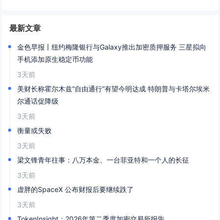
最新文章
金色早报丨纽约梅隆银行与Galaxy推出加密质押服务 三星拟向
手机添加原生稳定币功能
3天前
美财长称霍尔木兹“自由通行”有望今明达成 特朗普与卡塔尔埃米
尔通话促降级
3天前
衡量或失败
3天前
梁文锋青年往事：八万本金、一台菲亚特和一个人的长征
3天前
虚胖的SpaceX 公布财报后要继续跌了
3天前
TokenInsight：2026年第二季度加密交易所报告