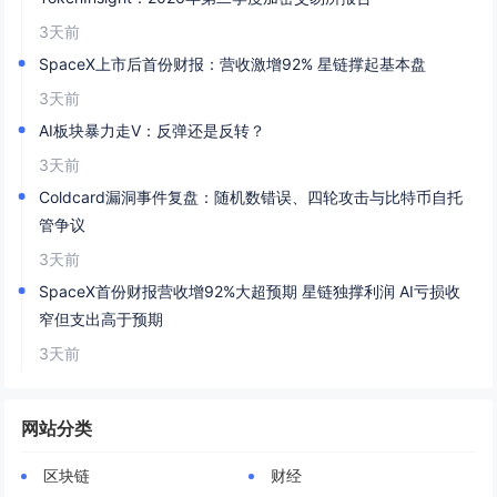
3天前
SpaceX上市后首份财报：营收激增92% 星链撑起基本盘
3天前
AI板块暴力走V：反弹还是反转？
3天前
Coldcard漏洞事件复盘：随机数错误、四轮攻击与比特币自托
管争议
3天前
SpaceX首份财报营收增92%大超预期 星链独撑利润 AI亏损收
窄但支出高于预期
3天前
网站分类
区块链
财经