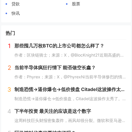
贷款
股票
快讯
热门
1
那些囤几万枚BTC的上市公司都怎么样了？
作者：区块链骑士；来源：X，@BlocKnight21近期高盛的一纸清算通知，让Strategy再次被推上了风口浪尖。7月29日到期的挂钩Strategy股票的结构性债券，每1000美元投资仅能收回约217美元，亏损近80%。而问题出在一个...
2
当前半导体疯狂行情下 能否做空长鑫？
作者：Phyrex；来源：X，@PhyrexNi当前半导体惨烈的情况下，我是不是可以做空长鑫？我个人的看法，当前长鑫的估值已经高到我想开始做空了，但上市初期的筹码结构仍然对空头非常不友好。我个人打算先多观察几天，尤其是过了上市前五个无涨跌幅...
3
制造恐慌→逼你爆仓→低价接盘 Citadel这波操作太秀了
制造恐慌→逼你爆仓→低价接盘，Citadel这波操作太秀了。Citadel这波操作，真的秀。“AI股神”Leopold Aschenbrenner的基金Situational Awareness，上半年回报439%，规模一度冲到450亿美元...
4
下半年投资 最关注的应该是这个数字
这周科技巨头财报密集轰炸，画风却很分裂。微软和亚马逊，云业务全线爆发。AWS二季度营收422亿美元，同比增长37%，是18个季度以来最快；Azure更猛，同比增速43%，全财年首次突破1000亿美元。两家股价财报后都是大涨，亚马逊盘后一度涨...