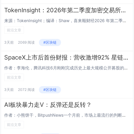
TokenInsight：2026年第二季度加密交易所报告
来源：TokenInsight；编译：Shaw，喜来顺财经2026 年第二季度，加密交易所行业从大范围去杠杆阶段迈入谨慎企稳周期。行业总交易量环比再度下滑 8%，至 16.5 万亿美元；但交易结构出现改善：现货交易量从 3.3 万亿美元回升...
前沿文章
3天前
2069 阅读
#区块链
SpaceX上市后首份财报：营收激增92% 星链撑起基本盘
作者：李海伦，腾讯科技6月刚刚完成历史上最大规模公开募股的SpaceX，正式交出了上市后的首份业绩答卷。在截至2026年6月30日的第二季度，SpaceX总收入达到78亿美元，较去年同期的41亿美元增长了92%，也大幅超过了华尔街预期的69...
前沿文章
3天前
2072 阅读
#区块链
AI板块暴力走V：反弹还是反转？
作者：小熊饼干，BitpushNews一个月前，市场上最流行的判断之一，是“AI叙事到头了”。理由听起来很充分：芯片股估值太贵，科技巨头的资本开支越来越像无底洞，收入还没完全跟上，现金流已经先被数据中心、GPU和电力设施吃掉。7月AI资产剧...
前沿文章