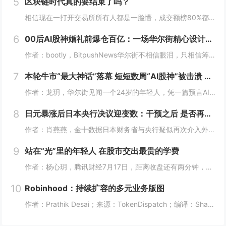
5
区块链时代真的要结束了吗？
相信现在一打开交易所所有人都是一脸懵，成交额榜80%都是美股，前十里就剩个BTC ETH SOL ，涨幅榜直接没了币的身影，清一色美股。这以前可都是山寨币的位置啊! 现在越来越多变成了股票，AI、机器人、航天这些热门股，涨起来一点也不比山...
6
00后AI股神婚礼前爆仓百亿：一场华尔街精心设计的「猎杀」？
作者：bootly，BitpushNews华尔街不相信眼泪，只相信筹码。2026年7月的最后一周，一个00后年轻人用百亿美金的代价，再次验证了这个道理。故事的主角叫Leopold Aschenbrenner。如果你关注AI圈，可能听过这个名...
7
本轮牛市“最大神话”落幕 短短数周“AI股神”被击溃 Citatdel出手收购全部仓位
作者：龙玥，华尔街见闻一个24岁的年轻人，凭一篇预言AI改变世界的长文，在华尔街募到450亿美元，今年上半年爆赚439%。然而，在近期AI板块大跌的这一个月里，他把两年积累的神话，一口气输了个精光。7月30日，华尔街流出一条消息：一家只有8...
8
日元暴涨后日本央行决议迎变数：干预之后 是否再度加息？
作者：肖燕燕，金十数据日本财务省与央行疑似再次介入外汇市场后，周四日元出现逾两年来最大单日涨幅。日本《日经新闻》报道称，日本政府和日本央行可能采取了汇市干预措施，以遏制日元持续疲软的走势。美国财长贝森特表示，“日本可能在（美东时间）周四早些...
9
站在“光”里的年轻人 在股市交出最贵的学费
作者：杨心玥，腾讯财经7月17日，距离收盘还有两分钟，陈娅躲进了公司的厕所。她把隔间门锁上，盯着手机里一片刺眼的绿色。她咬了咬牙，把账户里“财通四子”、通信ETF全部卖掉。当时，这些基金盘中模拟净值跌幅都接近10%。陈娅是近期重仓光模块的年...
10
Robinhood：持续扩容的多元业务版图
作者：Prathik Desai；来源：TokenDispatch；编译：Shaw，喜来顺财经几周前，我将Robinhood称作一站式金融超市，原因是它能够在同一平台满足美国人的各类金融需求。在之前的文章中，我写道：即便Robinhood新...