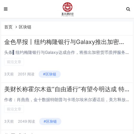
首页
区块链
金色早报丨纽约梅隆银行与Galaxy推出加密质押服务 三星拟向手机添加原生稳定币功能
头条▌纽约梅隆银行与Galaxy达成合作，将推出加密货币质押服务8月4日，Galaxy Digital 宣布与纽约梅隆银行（BNY）达成战略合作，进一步推动面向机构市场的数字资产基础设施建设。此次合作将支持包括质押在内的数字资产服务——质押...
前沿文章
3天前
2051 阅读
#区块链
美财长称霍尔木兹“自由通行”有望今明达成 特朗普与卡塔尔埃米尔通话促降级
作者：肖燕燕，金十数据特朗普与卡塔尔埃米尔通话后，美方释放积极信号。贝森特称，美伊可能很快达成协议，开放霍尔木兹海峡并恢复“自由通行”，油价应声暴跌。美国总统特朗普周二与卡塔尔埃米尔谢赫·塔米姆·本·哈马德·阿勒萨尼（Sheikh Tami...
前沿文章
3天前
2049 阅读
#区块链