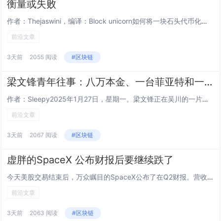
衡量或失败
作者：Thejaswini，编译：Block unicorn如何将一块石头代币化？找一块石头，铸造一种代表它的代币，而这块石头则被存放在某个地方。现在，这块石头可以全天交易，并被分割成碎片。这种代币交易迅速、流动性强，几秒钟就能完成结算，而...
前沿文章
3天前
2055 阅读
#区块链
梁文锋青年往事：八万本金、一台菲亚特和一个人的长征
作者：Sleepy2025年1月27日，星期一。梁文锋正在吴川的一片球场上，和几个初中同学踢球。七天前，DeepSeek-R1发布。七天后，消息越过太平洋，在美国资本市场掀起震荡。英伟达股价单日跌去超过16%，市值蒸发近六千亿美元。美国媒体...
前沿文章
3天前
2067 阅读
#区块链
虚胖的SpaceX 公布财报后要继续跌了
今天美股交易结束后，万众瞩目的SpaceX公布了在Q2财报。营收78.14亿美元，同比增长92%，市场预期69.3亿，超了约9亿。净亏损从去年同期的10.08亿收窄到5.41亿。每股亏9美分，而市场预期是亏26美分。经营亏损从9.7亿收窄到...
前沿文章
3天前
2063 阅读
#区块链