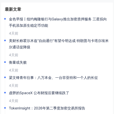
最新文章
金色早报丨纽约梅隆银行与Galaxy推出加密质押服务 三星拟向
手机添加原生稳定币功能
4天前
美财长称霍尔木兹“自由通行”有望今明达成 特朗普与卡塔尔埃米
尔通话促降级
4天前
衡量或失败
4天前
梁文锋青年往事：八万本金、一台菲亚特和一个人的长征
4天前
虚胖的SpaceX 公布财报后要继续跌了
4天前
TokenInsight：2026年第二季度加密交易所报告