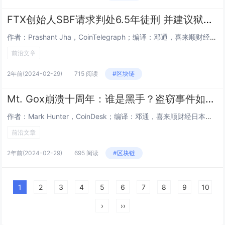
FTX创始人SBF请求判处6.5年徒刑 并建议狱警投资Solana
作者：Prashant Jha，CoinTelegraph；编译：邓通，喜来顺财经FTX 前首席执行官 Sam Bankman-Fried 的法律顾问向美国纽约南区地方法院提交了一份备忘录，要求法官判处五年至六年半的监禁。 2023 年 1...
前沿文章
2年前
(2024-02-29)
715 阅读
#区块链
Mt. Gox崩溃十周年：谁是黑手？盗窃事件如何发生？
作者：Mark Hunter，CoinDesk；编译：邓通，喜来顺财经日本比特币交易所 Mt. Gox 于 2014 年 2 月倒闭。2011 年 3 月至 2014 年 1 月期间，超过 880,000 枚 BTC 以各种形式被 Mt....
前沿文章
2年前
(2024-02-29)
695 阅读
#区块链
1
2
3
4
5
6
7
8
9
10
›
››