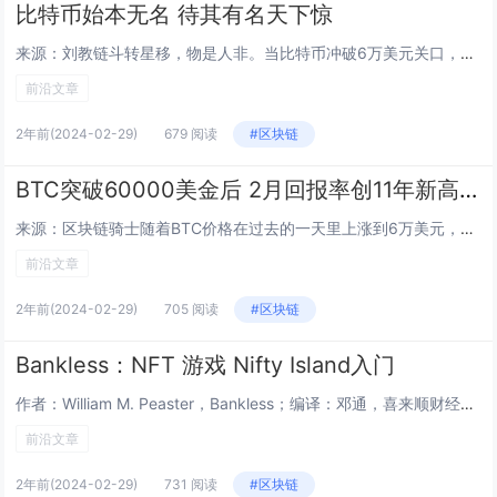
比特币始本无名 待其有名天下惊
来源：刘教链斗转星移，物是人非。当比特币冲破6万美元关口，一度站上6.4万时，比特币还是那个比特币，而持币人可能早已不是当年6万美元时的持币人了。短短三四天光景，比特币怒涨20%，从5万一线鲤鱼打挺，跃升至6万一线。比特币领涨。当比特币急涨...
前沿文章
2年前
(2024-02-29)
679 阅读
#区块链
BTC突破60000美金后 2月回报率创11年新高 3月会怎样？
来源：区块链骑士随着BTC价格在过去的一天里上涨到6万美元，2月份已成为BTC价格看涨的月份。根据Coinglass的数据，2月份是BTC历史上利润第二高的月份。BTC在2月份的表现非常成功，也是该Crypto资产十多年来最好的一个二月。来...
前沿文章
2年前
(2024-02-29)
705 阅读
#区块链
Bankless：NFT 游戏 Nifty Island入门
作者：William M. Peaster，Bankless；编译：邓通，喜来顺财经本周早些时候，我们深入研究了 Yuga 在 Otherside 方面的失误，以及斗志昂扬的竞争对手窃取社区时间和注意力的可能性。 我们特别强调了新贵 Nif...
前沿文章
2年前
(2024-02-29)
731 阅读
#区块链