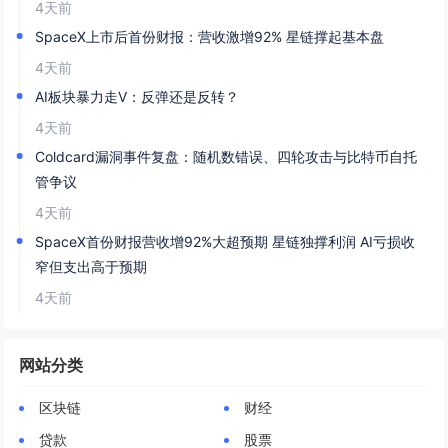
4天前
SpaceX上市后首份财报：营收激增92% 星链撑起基本盘
4天前
AI板块暴力走V：反弹还是反转？
4天前
Coldcard漏洞事件复盘：随机数错误、四轮攻击与比特币自托
管争议
4天前
SpaceX首份财报营收增92%大超预期 星链独撑利润 AI亏损收
窄但支出高于预期
4天前
网站分类
区块链
财经
贷款
股票