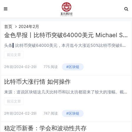
首页
2024年2月
金色早报丨​比特币突破64000美元 Michael Saylor个人财富三天暴涨7亿美元
头条▌比特币突破64000美元，本月迄今大涨近50%比特币突破64000美元/枚，续刷2021年11月以来新高；日内涨13%，本月迄今大涨近50%。▌CNBC：Michael Saylor个人财富三天暴涨7亿美元，达到近30亿美元CNBC发...
前沿文章
2年前
(2024-02-29)
775 阅读
#区块链
比特币大涨行情 如何操作
来源：道说区块链这几天比特币和以太坊都迎来了较大的涨幅。截至写稿时为止比特币已经超过了57000美元，以太坊则即将越过3300美元。每当加密市场迎来一波上涨行情时，总会有读者问这个行情会不会有回调，甚至更细一些还会问能够回调到多少。长期读我...
前沿文章
2年前
(2024-02-29)
747 阅读
#区块链
稳定币新番：学会和波动性共存