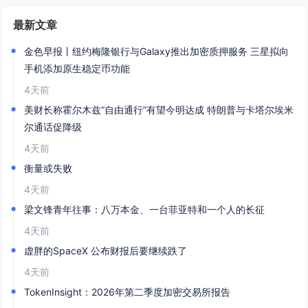
最新文章
金色早报丨纽约梅隆银行与Galaxy推出加密质押服务 三星拟向
手机添加原生稳定币功能
4天前
美财长称霍尔木兹“自由通行”有望今明达成 特朗普与卡塔尔埃米
尔通话促降级
4天前
衡量或失败
4天前
梁文锋青年往事：八万本金、一台菲亚特和一个人的长征
4天前
虚胖的SpaceX 公布财报后要继续跌了
4天前
TokenInsight：2026年第二季度加密交易所报告