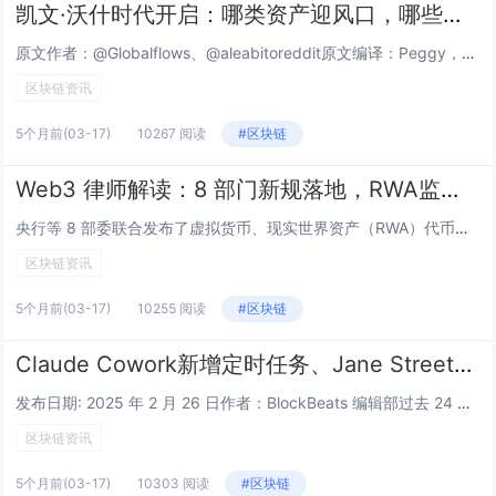
凯文·沃什时代开启：哪类资产迎风口，哪些面临重估？
原文作者：@Globalflows、@aleabitoreddit原文编译：Peggy，BlockBeats 编者按：凯文·沃什出任美联储主席，影响的远不只是一次人事调整，而是市场定价逻辑本身正在发生变化。在沃什的框架下，通胀被重新理解为财...
区块链资讯
5个月前
(03-17)
10267 阅读
#区块链
Web3 律师解读：8 部门新规落地，RWA监管路径正式明晰
央行等 8 部委联合发布了虚拟货币、现实世界资产（RWA）代币化相关监管规定：中国人民银行 国家发展改革委 工业和信息化部 公安部 市场监管总局 金融监管总局 中国证监会 国家外汇局《关于进一步防范和处置虚拟货币等相关风险的通知》（银发〔2...
区块链资讯
5个月前
(03-17)
10255 阅读
#区块链
Claude Cowork新增定时任务、Jane Street风波持续发酵，海外币圈今天在聊啥？
发布日期: 2025 年 2 月 26 日作者：BlockBeats 编辑部过去 24 小时，加密市场在多个维度呈现出高密度演化。主流话题聚焦于华尔街做市机构的潜在操纵争议与 AI 代理商业化加速带来的结构性冲击；在生态发展方面，Solan...
区块链资讯
5个月前
(03-17)
10303 阅读
#区块链