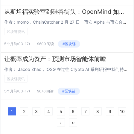
从斯坦福实验室到硅谷街头：OpenMind 如何破解机器经济的“最后一公里”难题？
作者：momo，ChainCatcher 2 月 27 日，币安 Alpha 与币安合约市场上线 Fabric Protocol（ROBO），上线后前两天的24h交易量都超过1.4亿。此外，ROBO 又陆续登陆 OKX、Coinbase、K...
区块链资讯
5个月前
(03-17)
9609 阅读
#区块链
让概率成为资产：预测市场智能体前瞻
作者： Jacob Zhao，IOSG 在过往 Crypto AI 系列研报中我们持续强调的观点：当前加密领域最具实际应用价值的场景，主要集中在稳定币支付与 DeFi，而 Agent 是 AI 产业面向用户的关键界面。因此，在 Crypto...
区块链资讯
5个月前
(03-17)
9676 阅读
#区块链
1
2
3
4
5
6
7
8
9
10
›
››