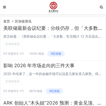
首页
区块链资讯
美联储最新会议纪要：分歧仍存，但「大多数」官员主张继续降息
原文标题：《美联储会议纪要：「大多数」官员预计 12 月后适合继续降息，部分主张「一段时间」按兵不动》原文作者：李丹，华尔街见闻 会议纪要显示，在克服内部巨大分歧于三周前决定继续降息的同时，大多数官员预计，若通胀下行趋势符合他们预期，未来适...
区块链资讯
5个月前
(03-17)
10061 阅读
#区块链
影响 2026 年市场走向的三件大事
2025 年结束了，这一年的金融市场可以说是几家欢喜几家愁。得益于美联储降息以及 AI 投资热情的大幅上升，全球股市几乎实现了六年来的最大年度涨幅，黄金、白银、铂金屡创历史新高，传统资产交出了一份亮眼的成绩单。但加密市场却成了这场盛宴中最大...
区块链资讯
5个月前
(03-17)
9879 阅读
#区块链
ARK 创始人“木头姐”2026 预测：黄金见顶、美元回升、比特币走出独立行情