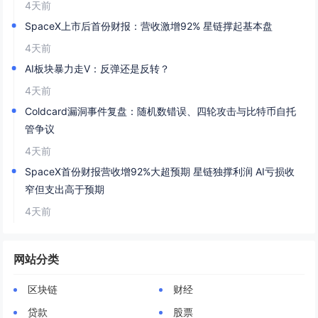
4天前
SpaceX上市后首份财报：营收激增92% 星链撑起基本盘
4天前
AI板块暴力走V：反弹还是反转？
4天前
Coldcard漏洞事件复盘：随机数错误、四轮攻击与比特币自托
管争议
4天前
SpaceX首份财报营收增92%大超预期 星链独撑利润 AI亏损收
窄但支出高于预期
4天前
网站分类
区块链
财经
贷款
股票