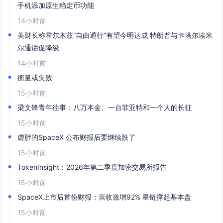
手机添加原生稳定币功能
14小时前
美财长称霍尔木兹“自由通行”有望今明达成 特朗普与卡塔尔埃米
尔通话促降级
14小时前
衡量或失败
15小时前
梁文锋青年往事：八万本金、一台菲亚特和一个人的长征
15小时前
虚胖的SpaceX 公布财报后要继续跌了
15小时前
TokenInsight：2026年第二季度加密交易所报告
15小时前
SpaceX上市后首份财报：营收激增92% 星链撑起基本盘
15小时前