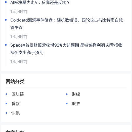
AI板块暴力走V：反弹还是反转？
15小时前
Coldcard漏洞事件复盘：随机数错误、四轮攻击与比特币自托
管争议
16小时前
SpaceX首份财报营收增92%大超预期 星链独撑利润 AI亏损收
窄但支出高于预期
16小时前
网站分类
区块链
财经
贷款
股票
快讯