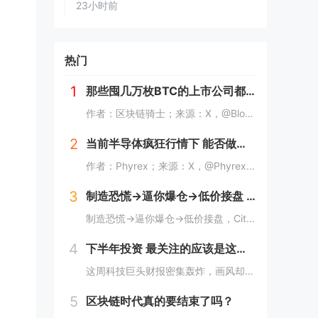
23小时前
热门
1
那些囤几万枚BTC的上市公司都怎么样了？
作者：区块链骑士；来源：X，@BlocKnight21近期高盛的一纸清算通知，让Strategy再次被推上了风口浪尖。7月29日到期的挂钩Strategy股票的结构性债券，每1000美元投资仅能收回约217美元，亏损近80%。而问题出在一个...
2
当前半导体疯狂行情下 能否做空长鑫？
作者：Phyrex；来源：X，@PhyrexNi当前半导体惨烈的情况下，我是不是可以做空长鑫？我个人的看法，当前长鑫的估值已经高到我想开始做空了，但上市初期的筹码结构仍然对空头非常不友好。我个人打算先多观察几天，尤其是过了上市前五个无涨跌幅...
3
制造恐慌→逼你爆仓→低价接盘 Citadel这波操作太秀了
制造恐慌→逼你爆仓→低价接盘，Citadel这波操作太秀了。Citadel这波操作，真的秀。“AI股神”Leopold Aschenbrenner的基金Situational Awareness，上半年回报439%，规模一度冲到450亿美元...
4
下半年投资 最关注的应该是这个数字
这周科技巨头财报密集轰炸，画风却很分裂。微软和亚马逊，云业务全线爆发。AWS二季度营收422亿美元，同比增长37%，是18个季度以来最快；Azure更猛，同比增速43%，全财年首次突破1000亿美元。两家股价财报后都是大涨，亚马逊盘后一度涨...
5
区块链时代真的要结束了吗？