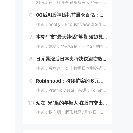
相信现在一打开交易所所有人都是一脸懵，成交额榜80%都是美股，前十里就剩个BTC ETH SOL ，涨幅榜直接没了币的身影，清一色美股。这以前可都是山寨币的位置啊! 现在越来越多变成了股票，AI、机器人、航天这些热门股，涨起来一点也不比山...
6
00后AI股神婚礼前爆仓百亿：一场华尔街精心设计的「猎杀」？
作者：bootly，BitpushNews华尔街不相信眼泪，只相信筹码。2026年7月的最后一周，一个00后年轻人用百亿美金的代价，再次验证了这个道理。故事的主角叫Leopold Aschenbrenner。如果你关注AI圈，可能听过这个名...
7
本轮牛市“最大神话”落幕 短短数周“AI股神”被击溃 Citatdel出手收购全部仓位
作者：龙玥，华尔街见闻一个24岁的年轻人，凭一篇预言AI改变世界的长文，在华尔街募到450亿美元，今年上半年爆赚439%。然而，在近期AI板块大跌的这一个月里，他把两年积累的神话，一口气输了个精光。7月30日，华尔街流出一条消息：一家只有8...
8
日元暴涨后日本央行决议迎变数：干预之后 是否再度加息？
作者：肖燕燕，金十数据日本财务省与央行疑似再次介入外汇市场后，周四日元出现逾两年来最大单日涨幅。日本《日经新闻》报道称，日本政府和日本央行可能采取了汇市干预措施，以遏制日元持续疲软的走势。美国财长贝森特表示，“日本可能在（美东时间）周四早些...
9
Robinhood：持续扩容的多元业务版图
作者：Prathik Desai；来源：TokenDispatch；编译：Shaw，喜来顺财经几周前，我将Robinhood称作一站式金融超市，原因是它能够在同一平台满足美国人的各类金融需求。在之前的文章中，我写道：即便Robinhood新...
10
站在“光”里的年轻人 在股市交出最贵的学费
作者：杨心玥，腾讯财经7月17日，距离收盘还有两分钟，陈娅躲进了公司的厕所。她把隔间门锁上，盯着手机里一片刺眼的绿色。她咬了咬牙，把账户里“财通四子”、通信ETF全部卖掉。当时，这些基金盘中模拟净值跌幅都接近10%。陈娅是近期重仓光模块的年...