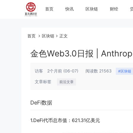
首页
快讯
区块链
财经
首页
区块链
正文
金色Web3.0日报 | Anth
访客
2个月前
(06-07)
阅读数 21563
#区块链
文章标签
前沿文章
DeFi数据
1.DeFi代币总市值：621.31亿美元