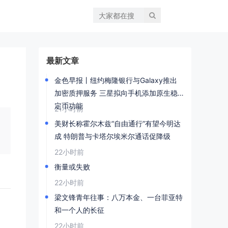
最新文章
金色早报丨纽约梅隆银行与Galaxy推出
加密质押服务 三星拟向手机添加原生稳
定币功能
21小时前
美财长称霍尔木兹“自由通行”有望今明达
成 特朗普与卡塔尔埃米尔通话促降级
22小时前
衡量或失败
22小时前
梁文锋青年往事：八万本金、一台菲亚特
和一个人的长征
22小时前