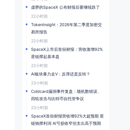
虚胖的SpaceX 公布财报后要继续跌了
22小时前
TokenInsight：2026年第二季度加密交
易所报告
22小时前
SpaceX上市后首份财报：营收激增92%
星链撑起基本盘
22小时前
AI板块暴力走V：反弹还是反转？
23小时前
Coldcard漏洞事件复盘：随机数错误、
四轮攻击与比特币自托管争议
23小时前
SpaceX首份财报营收增92%大超预期 星
链独撑利润 AI亏损收窄但支出高于预期