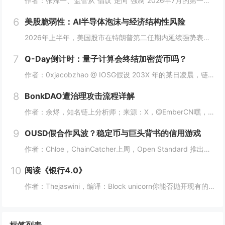
作者：张烽一、监管从“倡议”走向“强制”2026年7月的第一周，两件事几乎同时发生，共同勾勒出AI编程工具行业的历史坐标。7月3日，阿里内部人士确认，因Claude Code被曝存在安全风险，阿里已将其列入高风险软件名单，自7月10日起全面...
6
美股脆弱性：AI半导体泡沫与经济结构性风险
2026年上半年，美国股市在特朗普第二任期内延续强势表现，S&P 500自2024年大选后总回报接近30%，道指一度突破5万点关口。 然而，这一表象背后隐藏着深刻的结构性脆弱性：经济高度依赖高净值群体金融资产增值驱动的消费，半导体尤...
7
Q-Day倒计时：量子计算会终结加密货币吗？
作者：0xjacobzhao @ IOSG假设 203X 年的某日凌晨，链上监控警报骤然撕裂宁静：一批沉睡十余年的早期 BTC 地址开始幽灵般向外转移资产。没有黑客入侵，没有私钥泄露，唯有凭空生成的“合法”签名。当高价值休眠 UTXO 被接...
8
BonkDAO遭治理攻击流程详解
作者：余烬，知名链上分析师；来源：X，@EmberCN嘿，有意思哈。一个人花 $440万买了够治理投票通过阈值的$BONK代币，然后发起治理攻击提案并投票，把BONK财库里价值$2120万的$BONK给掏走了。具体情况：1. 先发起治理提案...
9
OUSD假合作风波？稳定币与巨头背书的信用游戏
作者：Chloe，ChainCatcher上周，Open Standard 推出美元稳定币 OpenUSD（OUSD），并亮出强大阵容名单，140 多家企业同时站台，从 Visa、Mastercard、Stripe、American Exp...
10
阅读《银行4.0》
作者：Thejaswini，编译：Block unicorn你能否抛开现有的银行，从零开始重新打造一家银行？利用当今的技术，一切推倒重来。在这个过程中，你还会设立实体网点吗？还会使用纸币吗？还需要在表格上亲笔签名（即“湿墨签名”），并经过见...