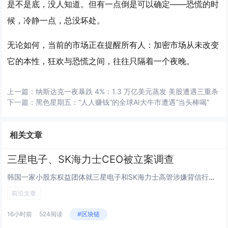
是不是底，没人知道。但有一点倒是可以确定——恐慌的时
候，冷静一点，总没坏处。
无论如何，当前的市场正在提醒所有人：加密市场从未改变
它的本性，狂欢与恐慌之间，往往只隔着一个夜晚。
上一篇：
纳斯达克一夜暴跌 4%：1.3 万亿美元蒸发 美股遭遇三重杀
下一篇：
黑色星期五：“人人赚钱”的全球AI大牛市遭遇“当头棒喝”
相关文章
三星电子、SK海力士CEO被立案调查
韩国一家小股东权益团体就三星电子和SK海力士高管涉嫌背信行为提起投诉，相关案件已被移交警方立案调查。据一个名为“韩国股东...
前沿文章
16小时前
524阅读
#区块链