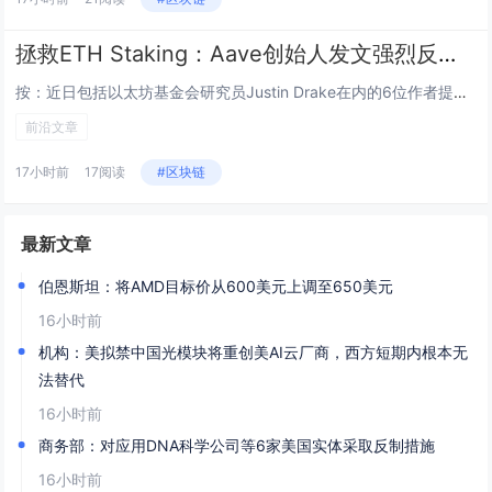
拯救ETH Staking：Aave创始人发文强烈反对EIP-8361
按：近日包括以太坊基金会研究员Justin Drake在内的6位作者提交了一份最新以太坊改进提案EIP-8361，拟在E...
前沿文章
17小时前
17阅读
#区块链
最新文章
伯恩斯坦：将AMD目标价从600美元上调至650美元
16小时前
机构：美拟禁中国光模块将重创美AI云厂商，西方短期内根本无
法替代
16小时前
商务部：对应用DNA科学公司等6家美国实体采取反制措施
16小时前