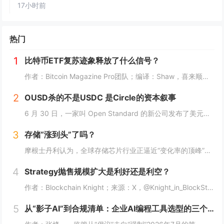
17小时前
热门
1
比特币ETF复苏迹象释放了什么信号？
作者：Bitcoin Magazine Pro团队；编译：Shaw，喜来顺财经最新盘面走势比特币本周整体收涨，在连续数周行情走弱后，此番回暖来得姗姗来迟。过去七日比特币涨幅达 4.73%，价格自近期低点回升，正试图依托 200 周均线积蓄上...
2
OUSD杀的不是USDC 是Circle的资本叙事
6 月 30 日，一家叫 Open Standard 的新公司发布了美元稳定币 Open USD（OUSD），身后站着 140 多家企业——Visa、Mastercard、Stripe、BlackRock、Coinbase、Google，名...
3
存储“涨到头”了吗？
摩根士丹利认为，全球存储芯片行业正逼近“变化率的顶峰”（Peak rate of change），但这并不意味着周期的终结。据追风交易台消息，摩根士丹利亚太区科技分析师Shawn Kim及Ryan Kim等人在7月6日研报中称，当前存储芯片...
4
Strategy抛售规模扩大是利好还是利空？
作者：Blockchain Knight；来源：X，@Knight_in_BlockStrategy昨天披露的消息，在一定程度上影响了市场。其在短短一周内，抛售了3588枚比特币，套现约2.16亿美元。这也是该公司自2020年开启比特币战略...
5
从“影子AI”到合规清单：企业AI编程工具选型的三个层级