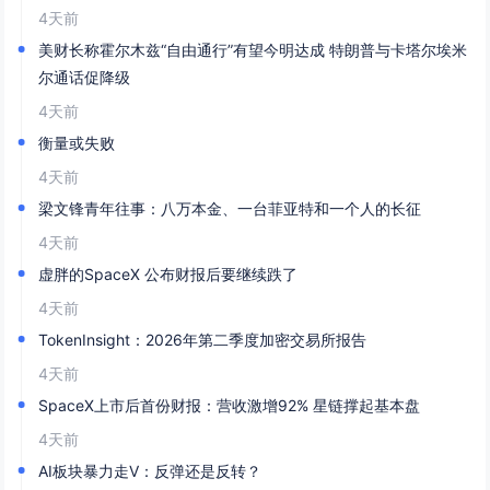
4天前
美财长称霍尔木兹“自由通行”有望今明达成 特朗普与卡塔尔埃米
尔通话促降级
4天前
衡量或失败
4天前
梁文锋青年往事：八万本金、一台菲亚特和一个人的长征
4天前
虚胖的SpaceX 公布财报后要继续跌了
4天前
TokenInsight：2026年第二季度加密交易所报告
4天前
SpaceX上市后首份财报：营收激增92% 星链撑起基本盘
4天前
AI板块暴力走V：反弹还是反转？