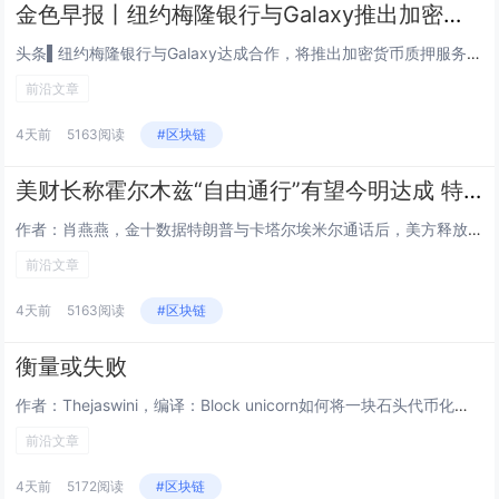
金色早报丨纽约梅隆银行与Galaxy推出加密质押服务 三星拟向手机添加原生稳定币功能
头条▌纽约梅隆银行与Galaxy达成合作，将推出加密货币质押服务8月4日，Galaxy Digital 宣布与纽约梅隆银...
前沿文章
4天前
5163阅读
#区块链
美财长称霍尔木兹“自由通行”有望今明达成 特朗普与卡塔尔埃米尔通话促降级
作者：肖燕燕，金十数据特朗普与卡塔尔埃米尔通话后，美方释放积极信号。贝森特称，美伊可能很快达成协议，开放霍尔木兹海峡并恢...
前沿文章
4天前
5163阅读
#区块链
衡量或失败
作者：Thejaswini，编译：Block unicorn如何将一块石头代币化？找一块石头，铸造一种代表它的代币，而这...
前沿文章
4天前
5172阅读
#区块链