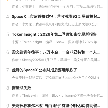
作者：小熊饼干，BitpushNews一个月前，市场上最流行的判断之一，是“AI叙事到头了”。理由听起来很充分：芯片股估值太贵，科技巨头的资本开支越来越像无底洞，收入还没完全跟上，现金流已经先被数据中心、GPU和电力设施吃掉。7月AI资产剧...
4
SpaceX上市后首份财报：营收激增92% 星链撑起基本盘
作者：李海伦，腾讯科技6月刚刚完成历史上最大规模公开募股的SpaceX，正式交出了上市后的首份业绩答卷。在截至2026年6月30日的第二季度，SpaceX总收入达到78亿美元，较去年同期的41亿美元增长了92%，也大幅超过了华尔街预期的69...
5
TokenInsight：2026年第二季度加密交易所报告
来源：TokenInsight；编译：Shaw，喜来顺财经2026 年第二季度，加密交易所行业从大范围去杠杆阶段迈入谨慎企稳周期。行业总交易量环比再度下滑 8%，至 16.5 万亿美元；但交易结构出现改善：现货交易量从 3.3 万亿美元回升...
6
梁文锋青年往事：八万本金、一台菲亚特和一个人的长征
作者：Sleepy2025年1月27日，星期一。梁文锋正在吴川的一片球场上，和几个初中同学踢球。七天前，DeepSeek-R1发布。七天后，消息越过太平洋，在美国资本市场掀起震荡。英伟达股价单日跌去超过16%，市值蒸发近六千亿美元。美国媒体...
7
虚胖的SpaceX 公布财报后要继续跌了
今天美股交易结束后，万众瞩目的SpaceX公布了在Q2财报。营收78.14亿美元，同比增长92%，市场预期69.3亿，超了约9亿。净亏损从去年同期的10.08亿收窄到5.41亿。每股亏9美分，而市场预期是亏26美分。经营亏损从9.7亿收窄到...
8
衡量或失败
作者：Thejaswini，编译：Block unicorn如何将一块石头代币化？找一块石头，铸造一种代表它的代币，而这块石头则被存放在某个地方。现在，这块石头可以全天交易，并被分割成碎片。这种代币交易迅速、流动性强，几秒钟就能完成结算，而...
9
美财长称霍尔木兹“自由通行”有望今明达成 特朗普与卡塔尔埃米尔通话促降级