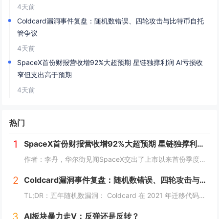
4天前
Coldcard漏洞事件复盘：随机数错误、四轮攻击与比特币自托
管争议
4天前
SpaceX首份财报营收增92%大超预期 星链独撑利润 AI亏损收
窄但支出高于预期
4天前
热门
1
SpaceX首份财报营收增92%大超预期 星链独撑利润 AI亏损收窄但支出高于预期
作者：李丹，华尔街见闻SpaceX交出了上市以来首份季度成绩单，核心财务指标明显好于市场预期，AI业务亏损收窄的进展强于预期，但AI相关资本支出高于预期，且预计此后两季此类支出规模不变减少。美东时间4日周二美股盘后，SpaceX公布，截至6...
2
Coldcard漏洞事件复盘：随机数错误、四轮攻击与比特币自托管争议
TL;DR：五年随机数漏洞： Coldcard 在 2021 年迁移代码时，误将钱包种子生成路径接入软件伪随机数生成器，而非预期的硬件随机数生成器，导致部分固件生成的助记词实际搜索空间显著低于设计目标。四轮疑似攻击仍在扩大： Galaxy...
3
AI板块暴力走V：反弹还是反转？