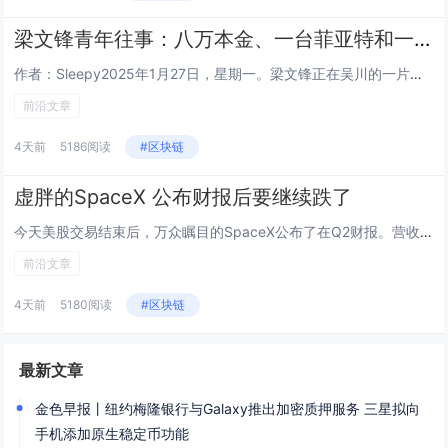
梁文锋青年往事：八万本金、一台菲亚特和一个人的长征
作者：Sleepy2025年1月27日，星期一。梁文锋正在吴川的一片球场上，和几个初中同学踢球。七天前，DeepSeek...
前沿文章
4天前
5186阅读
#区块链
虚胖的SpaceX 公布财报后要继续跌了
今天美股交易结束后，万众瞩目的SpaceX公布了在Q2财报。营收78.14亿美元，同比增长92%，市场预期69.3亿，超...
前沿文章
4天前
5180阅读
#区块链
最新文章
金色早报丨纽约梅隆银行与Galaxy推出加密质押服务 三星拟向
手机添加原生稳定币功能