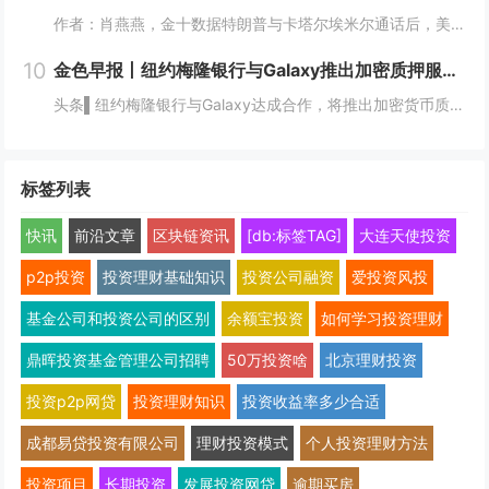
作者：肖燕燕，金十数据特朗普与卡塔尔埃米尔通话后，美方释放积极信号。贝森特称，美伊可能很快达成协议，开放霍尔木兹海峡并恢复“自由通行”，油价应声暴跌。美国总统特朗普周二与卡塔尔埃米尔谢赫·塔米姆·本·哈马德·阿勒萨尼（Sheikh Tami...
10
金色早报丨纽约梅隆银行与Galaxy推出加密质押服务 三星拟向手机添加原生稳定币功能
头条▌纽约梅隆银行与Galaxy达成合作，将推出加密货币质押服务8月4日，Galaxy Digital 宣布与纽约梅隆银行（BNY）达成战略合作，进一步推动面向机构市场的数字资产基础设施建设。此次合作将支持包括质押在内的数字资产服务——质押...
标签列表
快讯
前沿文章
区块链资讯
[db:标签TAG]
大连天使投资
p2p投资
投资理财基础知识
投资公司融资
爱投资风投
基金公司和投资公司的区别
余额宝投资
如何学习投资理财
鼎晖投资基金管理公司招聘
50万投资啥
北京理财投资
投资p2p网贷
投资理财知识
投资收益率多少合适
成都易贷投资有限公司
理财投资模式
个人投资理财方法
投资项目
长期投资
发展投资网贷
逾期买房