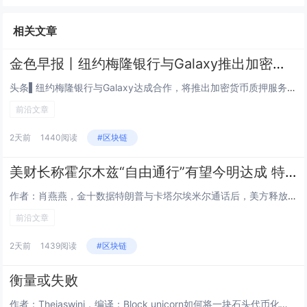
相关文章
金色早报丨纽约梅隆银行与Galaxy推出加密质押服务 三星拟向手机添加原生稳定币功能
头条▌纽约梅隆银行与Galaxy达成合作，将推出加密货币质押服务8月4日，Galaxy Digital 宣布与纽约梅隆银...
前沿文章
2天前
1440阅读
#区块链
美财长称霍尔木兹“自由通行”有望今明达成 特朗普与卡塔尔埃米尔通话促降级
作者：肖燕燕，金十数据特朗普与卡塔尔埃米尔通话后，美方释放积极信号。贝森特称，美伊可能很快达成协议，开放霍尔木兹海峡并恢...
前沿文章
2天前
1439阅读
#区块链
衡量或失败
作者：Thejaswini，编译：Block unicorn如何将一块石头代币化？找一块石头，铸造一种代表它的代币，而这...