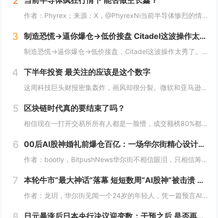
2
当前半导体疯狂行情下 能否做空长鑫？
作者：Phyrex；来源：X，@PhyrexNi当前半导体惨烈的情况下，我是不是可以做空长鑫？我个人的看法，当前长鑫的估值已经高到我想开始做空了，但上市初期的筹码结构仍然对空头非常不友好。我个人打算先多观察几天，尤其是过了上市前五个无涨跌幅...
3
制造恐慌→逼你爆仓→低价接盘 Citadel这波操作太秀了
制造恐慌→逼你爆仓→低价接盘，Citadel这波操作太秀了。Citadel这波操作，真的秀。“AI股神”Leopold Aschenbrenner的基金Situational Awareness，上半年回报439%，规模一度冲到450亿美元...
4
下半年投资 最关注的应该是这个数字
这周科技巨头财报密集轰炸，画风却很分裂。微软和亚马逊，云业务全线爆发。AWS二季度营收422亿美元，同比增长37%，是18个季度以来最快；Azure更猛，同比增速43%，全财年首次突破1000亿美元。两家股价财报后都是大涨，亚马逊盘后一度涨...
5
区块链时代真的要结束了吗？
相信现在一打开交易所所有人都是一脸懵，成交额榜80%都是美股，前十里就剩个BTC ETH SOL ，涨幅榜直接没了币的身影，清一色美股。这以前可都是山寨币的位置啊! 现在越来越多变成了股票，AI、机器人、航天这些热门股，涨起来一点也不比山...
6
00后AI股神婚礼前爆仓百亿：一场华尔街精心设计的「猎杀」？
作者：bootly，BitpushNews华尔街不相信眼泪，只相信筹码。2026年7月的最后一周，一个00后年轻人用百亿美金的代价，再次验证了这个道理。故事的主角叫Leopold Aschenbrenner。如果你关注AI圈，可能听过这个名...
7
本轮牛市“最大神话”落幕 短短数周“AI股神”被击溃 Citatdel出手收购全部仓位
作者：龙玥，华尔街见闻一个24岁的年轻人，凭一篇预言AI改变世界的长文，在华尔街募到450亿美元，今年上半年爆赚439%。然而，在近期AI板块大跌的这一个月里，他把两年积累的神话，一口气输了个精光。7月30日，华尔街流出一条消息：一家只有8...
8
日元暴涨后日本央行决议迎变数：干预之后 是否再度加息？