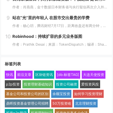
作者：肖燕燕，金十数据日本财务省与央行疑似再次介入外汇市场后，周四日元出现逾两年来最大单日涨幅。日本《日经新闻》报道称，日本政府和日本央行可能采取了汇市干预措施，以遏制日元持续疲软的走势。美国财长贝森特表示，“日本可能在（美东时间）周四早些...
9
站在“光”里的年轻人 在股市交出最贵的学费
作者：杨心玥，腾讯财经7月17日，距离收盘还有两分钟，陈娅躲进了公司的厕所。她把隔间门锁上，盯着手机里一片刺眼的绿色。她咬了咬牙，把账户里“财通四子”、通信ETF全部卖掉。当时，这些基金盘中模拟净值跌幅都接近10%。陈娅是近期重仓光模块的年...
10
Robinhood：持续扩容的多元业务版图
作者：Prathik Desai；来源：TokenDispatch；编译：Shaw，喜来顺财经几周前，我将Robinhood称作一站式金融超市，原因是它能够在同一平台满足美国人的各类金融需求。在之前的文章中，我写道：即便Robinhood新...
标签列表
快讯
前沿文章
区块链资讯
[db:标签TAG]
大连天使投资
p2p投资
投资理财基础知识
投资公司融资
爱投资风投
基金公司和投资公司的区别
余额宝投资
如何学习投资理财
鼎晖投资基金管理公司招聘
50万投资啥
北京理财投资
投资p2p网贷
投资理财知识
投资收益率多少合适