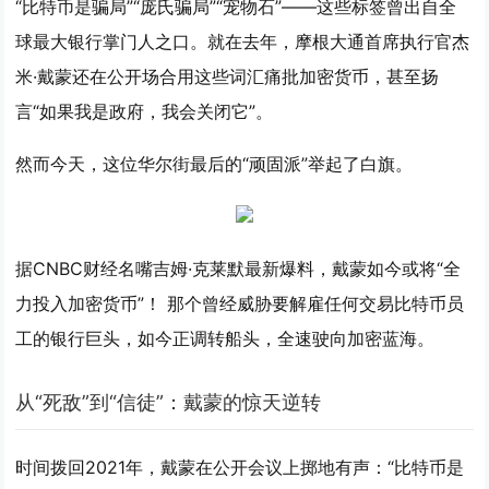
“比特币是骗局”“庞氏骗局”“宠物石”——这些标签曾出自全
球最大银行掌门人之口。就在去年，摩根大通首席执行官杰
米·戴蒙还在公开场合用这些词汇痛批加密货币，甚至扬
言“如果我是政府，我会关闭它”。
然而今天，这位华尔街最后的“顽固派”举起了白旗。
据CNBC财经名嘴吉姆·克莱默最新爆料，戴蒙如今或将“全
力投入加密货币”！ 那个曾经威胁要解雇任何交易比特币员
工的银行巨头，如今正调转船头，全速驶向加密蓝海。
从“死敌”到“信徒”：戴蒙的惊天逆转
时间拨回2021年，戴蒙在公开会议上掷地有声：“比特币是