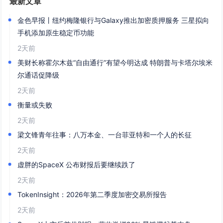
最新文章
金色早报丨纽约梅隆银行与Galaxy推出加密质押服务 三星拟向
手机添加原生稳定币功能
2天前
美财长称霍尔木兹“自由通行”有望今明达成 特朗普与卡塔尔埃米
尔通话促降级
2天前
衡量或失败
2天前
梁文锋青年往事：八万本金、一台菲亚特和一个人的长征
2天前
虚胖的SpaceX 公布财报后要继续跌了
2天前
TokenInsight：2026年第二季度加密交易所报告
2天前