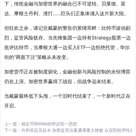
下，传统金融与加密世界的融合已不可逆转。贝莱德、富
达、摩根士丹利、渣打……巨头们正集体涌入这片新大陆。
但狂欢之余，请记住戴蒙的警告仍萦绕耳畔：比特币波动剧
烈，监管风险犹存。当先锋集团一边持有Strategy股票一边
批评比特币，当摩根大通一边买入ETF一边拒绝托管，华尔
街的“两面下注”策略从未改变。
加密货币正在被制度驯化，金融创新与风险控制的永恒博弈
仍在上演。加密世界赢得了战役，但战争远未结束。
当戴蒙最终低下头颅，一个旧时代结束了，一个新时代正在
开启。
上一篇：
稳定币和RWA的辩证统一思想
下一篇：
共和党议员反水 加密监管法案遭遇重大挫败 众议院程序性表