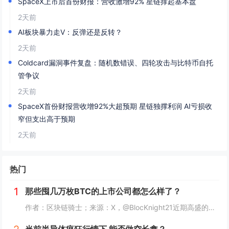
SpaceX上市后首份财报：营收激增92% 星链撑起基本盘
2天前
AI板块暴力走V：反弹还是反转？
2天前
Coldcard漏洞事件复盘：随机数错误、四轮攻击与比特币自托
管争议
2天前
SpaceX首份财报营收增92%大超预期 星链独撑利润 AI亏损收
窄但支出高于预期
2天前
热门
1
那些囤几万枚BTC的上市公司都怎么样了？
作者：区块链骑士；来源：X，@BlocKnight21近期高盛的一纸清算通知，让Strategy再次被推上了风口浪尖。7月29日到期的挂钩Strategy股票的结构性债券，每1000美元投资仅能收回约217美元，亏损近80%。而问题出在一个...