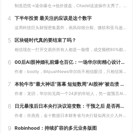
制造恐慌→逼你爆仓→低价接盘，Citadel这波操作太秀了。Citadel这波操作，真的秀。“AI股神”Leopold Aschenbrenner的基金Situational Awareness，上半年回报439%，规模一度冲到450亿美元...
4
下半年投资 最关注的应该是这个数字
这周科技巨头财报密集轰炸，画风却很分裂。微软和亚马逊，云业务全线爆发。AWS二季度营收422亿美元，同比增长37%，是18个季度以来最快；Azure更猛，同比增速43%，全财年首次突破1000亿美元。两家股价财报后都是大涨，亚马逊盘后一度涨...
5
区块链时代真的要结束了吗？
相信现在一打开交易所所有人都是一脸懵，成交额榜80%都是美股，前十里就剩个BTC ETH SOL ，涨幅榜直接没了币的身影，清一色美股。这以前可都是山寨币的位置啊! 现在越来越多变成了股票，AI、机器人、航天这些热门股，涨起来一点也不比山...
6
00后AI股神婚礼前爆仓百亿：一场华尔街精心设计的「猎杀」？
作者：bootly，BitpushNews华尔街不相信眼泪，只相信筹码。2026年7月的最后一周，一个00后年轻人用百亿美金的代价，再次验证了这个道理。故事的主角叫Leopold Aschenbrenner。如果你关注AI圈，可能听过这个名...
7
本轮牛市“最大神话”落幕 短短数周“AI股神”被击溃 Citatdel出手收购全部仓位
作者：龙玥，华尔街见闻一个24岁的年轻人，凭一篇预言AI改变世界的长文，在华尔街募到450亿美元，今年上半年爆赚439%。然而，在近期AI板块大跌的这一个月里，他把两年积累的神话，一口气输了个精光。7月30日，华尔街流出一条消息：一家只有8...
8
日元暴涨后日本央行决议迎变数：干预之后 是否再度加息？
作者：肖燕燕，金十数据日本财务省与央行疑似再次介入外汇市场后，周四日元出现逾两年来最大单日涨幅。日本《日经新闻》报道称，日本政府和日本央行可能采取了汇市干预措施，以遏制日元持续疲软的走势。美国财长贝森特表示，“日本可能在（美东时间）周四早些...
9
Robinhood：持续扩容的多元业务版图