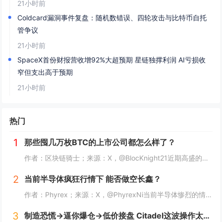
21小时前
Coldcard漏洞事件复盘：随机数错误、四轮攻击与比特币自托
管争议
21小时前
SpaceX首份财报营收增92%大超预期 星链独撑利润 AI亏损收
窄但支出高于预期
21小时前
热门
1
那些囤几万枚BTC的上市公司都怎么样了？
作者：区块链骑士；来源：X，@BlocKnight21近期高盛的一纸清算通知，让Strategy再次被推上了风口浪尖。7月29日到期的挂钩Strategy股票的结构性债券，每1000美元投资仅能收回约217美元，亏损近80%。而问题出在一个...
2
当前半导体疯狂行情下 能否做空长鑫？
作者：Phyrex；来源：X，@PhyrexNi当前半导体惨烈的情况下，我是不是可以做空长鑫？我个人的看法，当前长鑫的估值已经高到我想开始做空了，但上市初期的筹码结构仍然对空头非常不友好。我个人打算先多观察几天，尤其是过了上市前五个无涨跌幅...
3
制造恐慌→逼你爆仓→低价接盘 Citadel这波操作太秀了