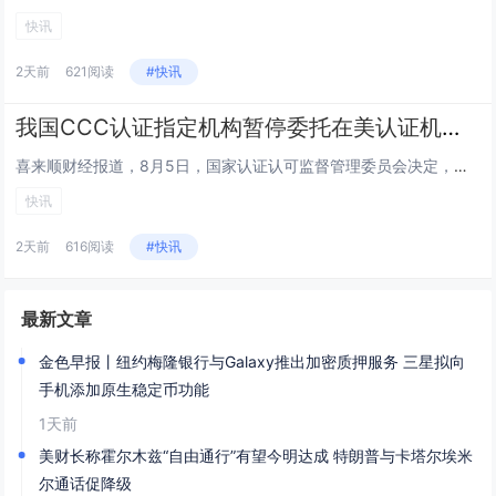
快讯
2天前
621阅读
#快讯
我国CCC认证指定机构暂停委托在美认证机构实施工厂跟踪检查
喜来顺财经报道，8月5日，国家认证认可监督管理委员会决定，即日起，暂停我国强制性产品认证（CCC认证）指定机构委托在美认...
快讯
2天前
616阅读
#快讯
最新文章
金色早报丨纽约梅隆银行与Galaxy推出加密质押服务 三星拟向
手机添加原生稳定币功能
1天前
美财长称霍尔木兹“自由通行”有望今明达成 特朗普与卡塔尔埃米
尔通话促降级