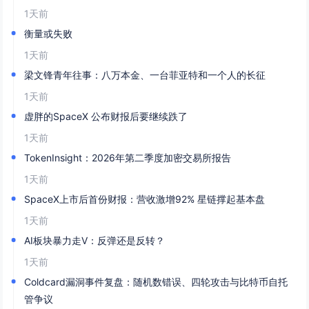
1天前
衡量或失败
1天前
梁文锋青年往事：八万本金、一台菲亚特和一个人的长征
1天前
虚胖的SpaceX 公布财报后要继续跌了
1天前
TokenInsight：2026年第二季度加密交易所报告
1天前
SpaceX上市后首份财报：营收激增92% 星链撑起基本盘
1天前
AI板块暴力走V：反弹还是反转？
1天前
Coldcard漏洞事件复盘：随机数错误、四轮攻击与比特币自托
管争议