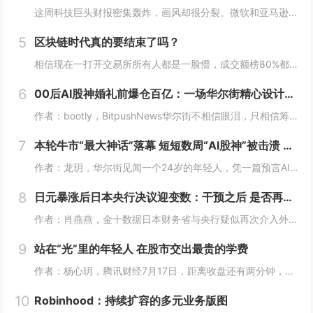
这周科技巨头财报密集轰炸，画风却很分裂。微软和亚马逊，云业务全线爆发。AWS二季度营收422亿美元，同比增长37%，是18个季度以来最快；Azure更猛，同比增速43%，全财年首次突破1000亿美元。两家股价财报后都是大涨，亚马逊盘后一度涨...
5
区块链时代真的要结束了吗？
相信现在一打开交易所所有人都是一脸懵，成交额榜80%都是美股，前十里就剩个BTC ETH SOL ，涨幅榜直接没了币的身影，清一色美股。这以前可都是山寨币的位置啊! 现在越来越多变成了股票，AI、机器人、航天这些热门股，涨起来一点也不比山...
6
00后AI股神婚礼前爆仓百亿：一场华尔街精心设计的「猎杀」？
作者：bootly，BitpushNews华尔街不相信眼泪，只相信筹码。2026年7月的最后一周，一个00后年轻人用百亿美金的代价，再次验证了这个道理。故事的主角叫Leopold Aschenbrenner。如果你关注AI圈，可能听过这个名...
7
本轮牛市“最大神话”落幕 短短数周“AI股神”被击溃 Citatdel出手收购全部仓位
作者：龙玥，华尔街见闻一个24岁的年轻人，凭一篇预言AI改变世界的长文，在华尔街募到450亿美元，今年上半年爆赚439%。然而，在近期AI板块大跌的这一个月里，他把两年积累的神话，一口气输了个精光。7月30日，华尔街流出一条消息：一家只有8...
8
日元暴涨后日本央行决议迎变数：干预之后 是否再度加息？
作者：肖燕燕，金十数据日本财务省与央行疑似再次介入外汇市场后，周四日元出现逾两年来最大单日涨幅。日本《日经新闻》报道称，日本政府和日本央行可能采取了汇市干预措施，以遏制日元持续疲软的走势。美国财长贝森特表示，“日本可能在（美东时间）周四早些...
9
站在“光”里的年轻人 在股市交出最贵的学费
作者：杨心玥，腾讯财经7月17日，距离收盘还有两分钟，陈娅躲进了公司的厕所。她把隔间门锁上，盯着手机里一片刺眼的绿色。她咬了咬牙，把账户里“财通四子”、通信ETF全部卖掉。当时，这些基金盘中模拟净值跌幅都接近10%。陈娅是近期重仓光模块的年...
10
Robinhood：持续扩容的多元业务版图