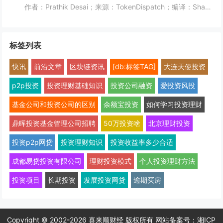
作者：Prathik Desai；来源：TokenDispatch；编译：Shaw，喜来顺财经几周前，我将Robinhood称作一站式金融超市，原因是它能够在同一平台满足美国人的各类金融需求。在之前的文章中，我写道：即便Robinhood新...
标签列表
快讯
前沿文章
区块链资讯
[db:标签TAG]
大连天使投资
p2p投资
投资理财基础知识
投资公司融资
爱投资风投
基金公司和投资公司的区别
余额宝投资
如何学习投资理财
鼎晖投资基金管理公司招聘
50万投资啥
北京理财投资
投资p2p网贷
投资理财知识
投资收益率多少合适
成都易贷投资有限公司
理财投资模式
个人投资理财方法
投资项目
长期投资
发展投资网贷
逾期买房
Copyright © 2002-2026 喜来顺财经 版权所有 网站备案号：
湘ICP