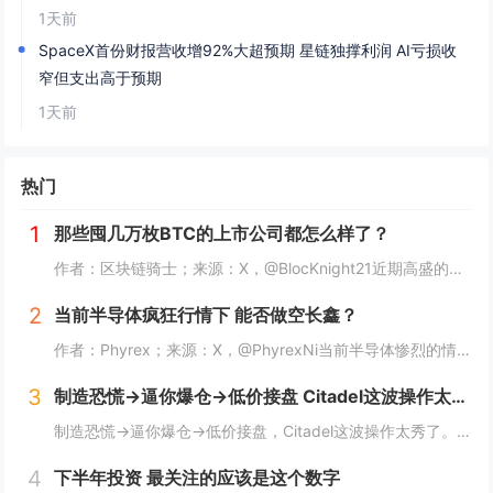
1天前
SpaceX首份财报营收增92%大超预期 星链独撑利润 AI亏损收
窄但支出高于预期
1天前
热门
1
那些囤几万枚BTC的上市公司都怎么样了？
作者：区块链骑士；来源：X，@BlocKnight21近期高盛的一纸清算通知，让Strategy再次被推上了风口浪尖。7月29日到期的挂钩Strategy股票的结构性债券，每1000美元投资仅能收回约217美元，亏损近80%。而问题出在一个...
2
当前半导体疯狂行情下 能否做空长鑫？
作者：Phyrex；来源：X，@PhyrexNi当前半导体惨烈的情况下，我是不是可以做空长鑫？我个人的看法，当前长鑫的估值已经高到我想开始做空了，但上市初期的筹码结构仍然对空头非常不友好。我个人打算先多观察几天，尤其是过了上市前五个无涨跌幅...
3
制造恐慌→逼你爆仓→低价接盘 Citadel这波操作太秀了
制造恐慌→逼你爆仓→低价接盘，Citadel这波操作太秀了。Citadel这波操作，真的秀。“AI股神”Leopold Aschenbrenner的基金Situational Awareness，上半年回报439%，规模一度冲到450亿美元...
4
下半年投资 最关注的应该是这个数字