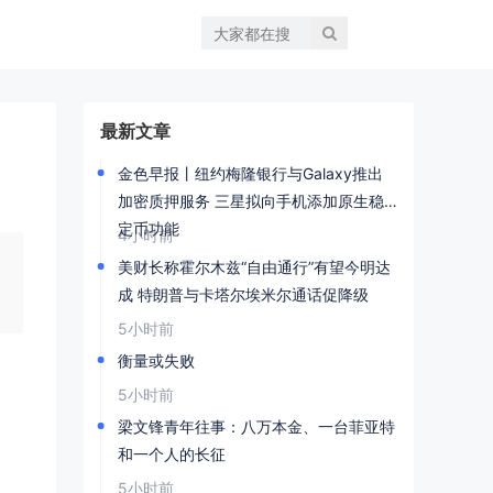
最新文章
金色早报丨纽约梅隆银行与Galaxy推出
加密质押服务 三星拟向手机添加原生稳
定币功能
4小时前
美财长称霍尔木兹“自由通行”有望今明达
成 特朗普与卡塔尔埃米尔通话促降级
5小时前
衡量或失败
5小时前
梁文锋青年往事：八万本金、一台菲亚特
和一个人的长征
5小时前