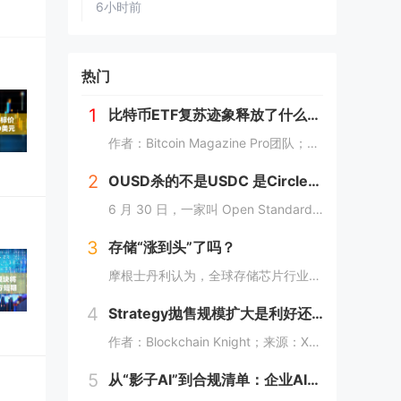
6小时前
热门
1
比特币ETF复苏迹象释放了什么信号？
作者：Bitcoin Magazine Pro团队；编译：Shaw，喜来顺财经最新盘面走势比特币本周整体收涨，在连续数周行情走弱后，此番回暖来得姗姗来迟。过去七日比特币涨幅达 4.73%，价格自近期低点回升，正试图依托 200 周均线积蓄上...
2
OUSD杀的不是USDC 是Circle的资本叙事
6 月 30 日，一家叫 Open Standard 的新公司发布了美元稳定币 Open USD（OUSD），身后站着 140 多家企业——Visa、Mastercard、Stripe、BlackRock、Coinbase、Google，名...
3
存储“涨到头”了吗？
摩根士丹利认为，全球存储芯片行业正逼近“变化率的顶峰”（Peak rate of change），但这并不意味着周期的终结。据追风交易台消息，摩根士丹利亚太区科技分析师Shawn Kim及Ryan Kim等人在7月6日研报中称，当前存储芯片...
4
Strategy抛售规模扩大是利好还是利空？
作者：Blockchain Knight；来源：X，@Knight_in_BlockStrategy昨天披露的消息，在一定程度上影响了市场。其在短短一周内，抛售了3588枚比特币，套现约2.16亿美元。这也是该公司自2020年开启比特币战略...
5
从“影子AI”到合规清单：企业AI编程工具选型的三个层级