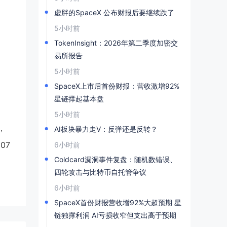
虚胖的SpaceX 公布财报后要继续跌了
5小时前
TokenInsight：2026年第二季度加密交
易所报告
5小时前
SpaceX上市后首份财报：营收激增92%
星链撑起基本盘
5小时前
，
AI板块暴力走V：反弹还是反转？
07
6小时前
Coldcard漏洞事件复盘：随机数错误、
四轮攻击与比特币自托管争议
6小时前
SpaceX首份财报营收增92%大超预期 星
链独撑利润 AI亏损收窄但支出高于预期