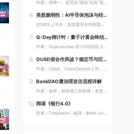
作者：张烽一、监管从“倡议”走向“强制”2026年7月的第一周，两件事几乎同时发生，共同勾勒出AI编程工具行业的历史坐标。7月3日，阿里内部人士确认，因Claude Code被曝存在安全风险，阿里已将其列入高风险软件名单，自7月10日起全面...
6
美股脆弱性：AI半导体泡沫与经济结构性风险
2026年上半年，美国股市在特朗普第二任期内延续强势表现，S&P 500自2024年大选后总回报接近30%，道指一度突破5万点关口。 然而，这一表象背后隐藏着深刻的结构性脆弱性：经济高度依赖高净值群体金融资产增值驱动的消费，半导体尤...
7
Q-Day倒计时：量子计算会终结加密货币吗？
作者：0xjacobzhao @ IOSG假设 203X 年的某日凌晨，链上监控警报骤然撕裂宁静：一批沉睡十余年的早期 BTC 地址开始幽灵般向外转移资产。没有黑客入侵，没有私钥泄露，唯有凭空生成的“合法”签名。当高价值休眠 UTXO 被接...
8
OUSD假合作风波？稳定币与巨头背书的信用游戏
作者：Chloe，ChainCatcher上周，Open Standard 推出美元稳定币 OpenUSD（OUSD），并亮出强大阵容名单，140 多家企业同时站台，从 Visa、Mastercard、Stripe、American Exp...
9
BonkDAO遭治理攻击流程详解
作者：余烬，知名链上分析师；来源：X，@EmberCN嘿，有意思哈。一个人花 $440万买了够治理投票通过阈值的$BONK代币，然后发起治理攻击提案并投票，把BONK财库里价值$2120万的$BONK给掏走了。具体情况：1. 先发起治理提案...
10
阅读《银行4.0》
作者：Thejaswini，编译：Block unicorn你能否抛开现有的银行，从零开始重新打造一家银行？利用当今的技术，一切推倒重来。在这个过程中，你还会设立实体网点吗？还会使用纸币吗？还需要在表格上亲笔签名（即“湿墨签名”），并经过见...