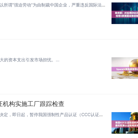
喜来顺财经报道，8月5日消息，商务部公告，近期，美国以所谓“强迫劳动”为由制裁中国企业，严重违反国际法和国际关系基本准则...
大的资本支出引发市场担忧。...
证机构实施工厂跟踪检查
喜来顺财经报道，8月5日，国家认证认可监督管理委员会决定，即日起，暂停我国强制性产品认证（CCC认证）指定机构委托在美认...