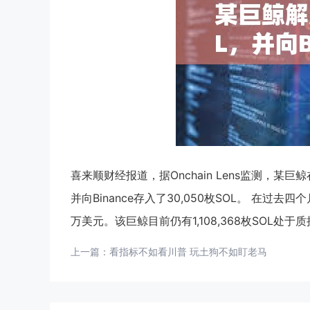
喜来顺财经报道，据Onchain Lens监测，某巨
并向Binance存入了30,050枚SOL。 在过去
万美元。该巨鲸目前仍有1,108,368枚SOL处于
上一篇：
看指标不如看川普 玩土狗不如盯老马