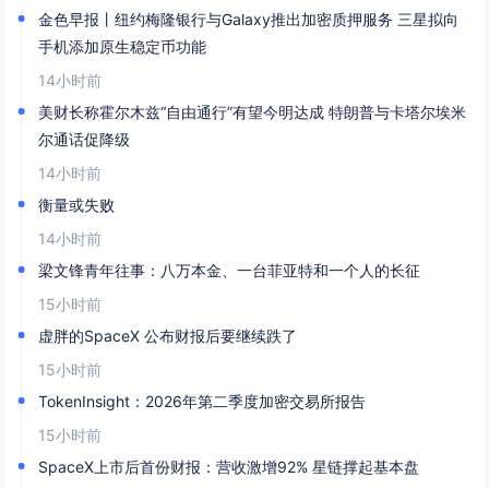
金色早报丨纽约梅隆银行与Galaxy推出加密质押服务 三星拟向
手机添加原生稳定币功能
14小时前
美财长称霍尔木兹“自由通行”有望今明达成 特朗普与卡塔尔埃米
尔通话促降级
14小时前
衡量或失败
14小时前
梁文锋青年往事：八万本金、一台菲亚特和一个人的长征
15小时前
虚胖的SpaceX 公布财报后要继续跌了
15小时前
TokenInsight：2026年第二季度加密交易所报告
15小时前
SpaceX上市后首份财报：营收激增92% 星链撑起基本盘