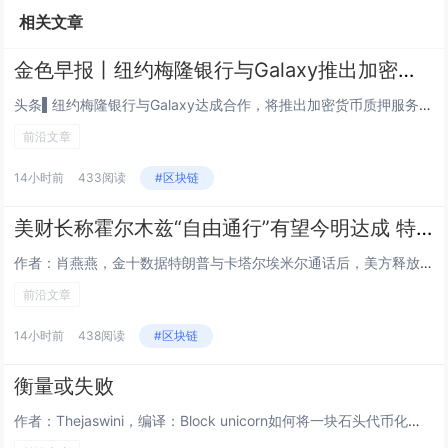
相关文章
金色早报丨纽约梅隆银行与Galaxy推出加密质押服务 三星拟向手机添加原生稳定币功能
头条▌纽约梅隆银行与Galaxy达成合作，将推出加密货币质押服务8月4日，Galaxy Digital 宣布与纽约梅隆银...
前沿文章
14小时前
433阅读
#区块链
美财长称霍尔木兹“自由通行”有望今明达成 特朗普与卡塔尔埃米尔通话促降级
作者：肖燕燕，金十数据特朗普与卡塔尔埃米尔通话后，美方释放积极信号。贝森特称，美伊可能很快达成协议，开放霍尔木兹海峡并恢...
前沿文章
14小时前
438阅读
#区块链
衡量或失败
作者：Thejaswini，编译：Block unicorn如何将一块石头代币化？找一块石头，铸造一种代表它的代币，而这...