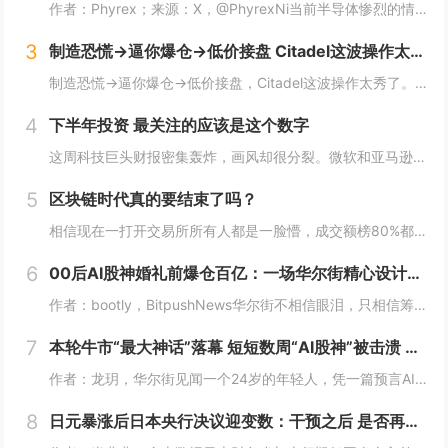
作者：Phyrex；来源：X，@PhyrexNi当前半导体惨烈的情况下，我是不是可以做空长鑫？我个人的看法，当前长鑫的估值已经高到我想开始做空了，但上市初期的筹码结构仍然对空头非常不友好。我个人打算先多观察几天，尤其是过了上市前五个无涨跌幅...
3
制造恐慌→逼你爆仓→低价接盘 Citadel这波操作太秀了
制造恐慌→逼你爆仓→低价接盘，Citadel这波操作太秀了。Citadel这波操作，真的秀。“AI股神”Leopold Aschenbrenner的基金Situational Awareness，上半年回报439%，规模一度冲到450亿美元...
4
下半年投资 最关注的应该是这个数字
这周科技巨头财报密集轰炸，画风却很分裂。微软和亚马逊，云业务全线爆发。AWS二季度营收422亿美元，同比增长37%，是18个季度以来最快；Azure更猛，同比增速43%，全财年首次突破1000亿美元。两家股价财报后都是大涨，亚马逊盘后一度涨...
5
区块链时代真的要结束了吗？
相信现在一打开交易所所有人都是一脸懵，成交额榜80%都是美股，前十里就剩个BTC ETH SOL ，涨幅榜直接没了币的身影，清一色美股。这以前可都是山寨币的位置啊! 现在越来越多变成了股票，AI、机器人、航天这些热门股，涨起来一点也不比山...
6
00后AI股神婚礼前爆仓百亿：一场华尔街精心设计的「猎杀」？
作者：bootly，BitpushNews华尔街不相信眼泪，只相信筹码。2026年7月的最后一周，一个00后年轻人用百亿美金的代价，再次验证了这个道理。故事的主角叫Leopold Aschenbrenner。如果你关注AI圈，可能听过这个名...
7
本轮牛市“最大神话”落幕 短短数周“AI股神”被击溃 Citatdel出手收购全部仓位
作者：龙玥，华尔街见闻一个24岁的年轻人，凭一篇预言AI改变世界的长文，在华尔街募到450亿美元，今年上半年爆赚439%。然而，在近期AI板块大跌的这一个月里，他把两年积累的神话，一口气输了个精光。7月30日，华尔街流出一条消息：一家只有8...
8
日元暴涨后日本央行决议迎变数：干预之后 是否再度加息？