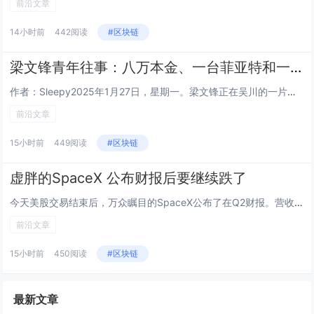
前沿文章
14小时前
442阅读
#区块链
梁文锋青年往事：八万本金、一台菲亚特和一个人的长征
作者：Sleepy2025年1月27日，星期一。梁文锋正在吴川的一片球场上，和几个初中同学踢球。七天前，DeepSeek...
前沿文章
15小时前
449阅读
#区块链
虚胖的SpaceX 公布财报后要继续跌了
今天美股交易结束后，万众瞩目的SpaceX公布了在Q2财报。营收78.14亿美元，同比增长92%，市场预期69.3亿，超...
前沿文章
15小时前
450阅读
#区块链
最新文章