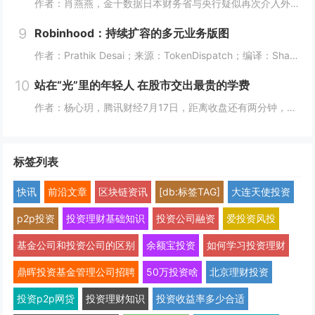
作者：肖燕燕，金十数据日本财务省与央行疑似再次介入外汇市场后，周四日元出现逾两年来最大单日涨幅。日本《日经新闻》报道称，日本政府和日本央行可能采取了汇市干预措施，以遏制日元持续疲软的走势。美国财长贝森特表示，“日本可能在（美东时间）周四早些...
9
Robinhood：持续扩容的多元业务版图
作者：Prathik Desai；来源：TokenDispatch；编译：Shaw，喜来顺财经几周前，我将Robinhood称作一站式金融超市，原因是它能够在同一平台满足美国人的各类金融需求。在之前的文章中，我写道：即便Robinhood新...
10
站在“光”里的年轻人 在股市交出最贵的学费
作者：杨心玥，腾讯财经7月17日，距离收盘还有两分钟，陈娅躲进了公司的厕所。她把隔间门锁上，盯着手机里一片刺眼的绿色。她咬了咬牙，把账户里“财通四子”、通信ETF全部卖掉。当时，这些基金盘中模拟净值跌幅都接近10%。陈娅是近期重仓光模块的年...
标签列表
快讯
前沿文章
区块链资讯
[db:标签TAG]
大连天使投资
p2p投资
投资理财基础知识
投资公司融资
爱投资风投
基金公司和投资公司的区别
余额宝投资
如何学习投资理财
鼎晖投资基金管理公司招聘
50万投资啥
北京理财投资
投资p2p网贷
投资理财知识
投资收益率多少合适