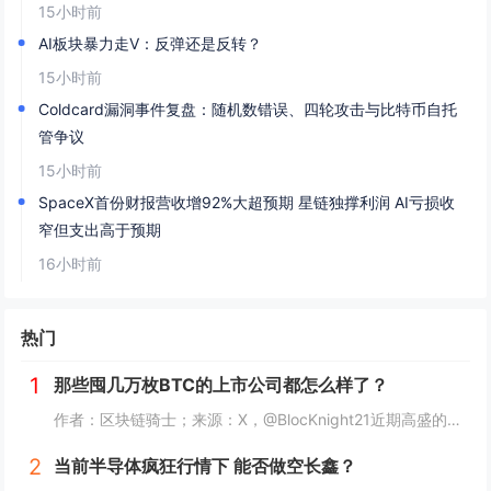
15小时前
AI板块暴力走V：反弹还是反转？
15小时前
Coldcard漏洞事件复盘：随机数错误、四轮攻击与比特币自托
管争议
15小时前
SpaceX首份财报营收增92%大超预期 星链独撑利润 AI亏损收
窄但支出高于预期
16小时前
热门
1
那些囤几万枚BTC的上市公司都怎么样了？
作者：区块链骑士；来源：X，@BlocKnight21近期高盛的一纸清算通知，让Strategy再次被推上了风口浪尖。7月29日到期的挂钩Strategy股票的结构性债券，每1000美元投资仅能收回约217美元，亏损近80%。而问题出在一个...
2
当前半导体疯狂行情下 能否做空长鑫？