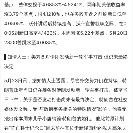
基点，整体交投于4.6853%-4.5241%。两年期美债收益率
涨3.79个基点，报4.1210%，也在美股开盘之前刷新日低至
4.0505%，沃什讲话后持续走高，沃什宣誓就职之际、在0
0:05刷新日高至4.1423%，本周累涨5.22个基点，5月20日
23:00曾跳水至4.0085%。
▌知情人士：美筹备对伊朗发动新一轮军事打击 但仍未最终
决定
5月23日讯，据知情人士透露，尽管外交努力仍在持续，特
朗普政府当日仍在筹备对伊朗发动新一轮军事打击。截至当
日下午，关于是否发动打击尚未有最终决定。特朗普在社交
媒体发文称，受“与政府事务相关的特殊情况”影响，他将无
法出席本周末儿子小唐纳德·特朗普的婚礼。他此前原计划
在“阵亡将士纪念日”周末前往其位于新泽西州的私人高尔夫