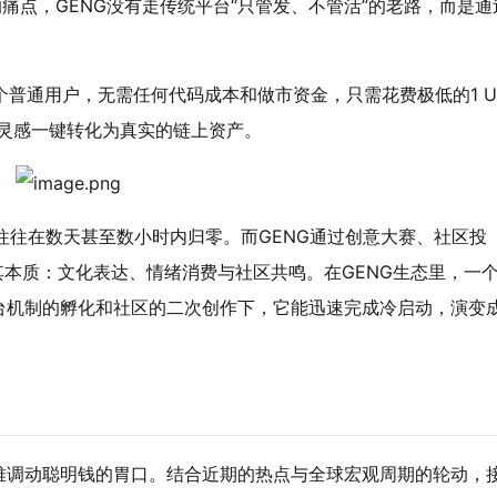
痛点，GENG没有走传统平台“只管发、不管活”的老路，而是通
何一个普通用户，无需任何代码成本和做市资金，只需花费极低的1 U
发灵感一键转化为真实的链上资产。
e币往往在数天甚至数小时内归零。而GENG通过创意大赛、社区投
其本质：文化表达、情绪消费与社区共鸣。在GENG生态里，一
台机制的孵化和社区的二次创作下，它能迅速完成冷启动，演变
难调动聪明钱的胃口。结合近期的热点与全球宏观周期的轮动，