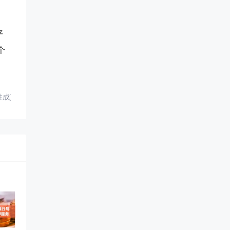
平
个
立性成更紧要的战争