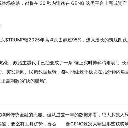
场绝杀，都将在 30 秒内迅速在 GENG 这类平台上完成资产
”
$TRUMP较2025年高点跌去超过95%，进入漫长的筑底阴跌
。
白热化，政治主题代币已经变成了一条“链上实时博弈晴雨表”。长
论、突发新闻、民调数据反转，都可能让这个板块在几分钟内爆
里最刺激的“快闪赌场”。
在嘲讽传统金融的无趣。但从过去一年的数据来看，绝大多数人
道，要么有工具优势，要么——像GENG这次大赛里那些获奖