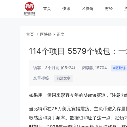
首页
快讯
区块链
财经
首页
区块链
正文
114个项目 5579个钱包
访客
3个月前
(05-24)
阅读数 15704
#区块链
文章标签
前沿文章
如果用一個词来形容今年的Meme赛道，“注意
当比特币在7.5万美元宽幅震荡、主流币进入存量
敏感度和换手频率。数据也印证了这一点。经历20
时刻后，2026年一季度Meme板块迅速修复，