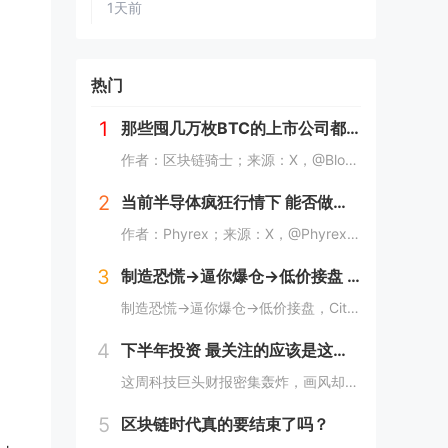
1天前
热门
1
那些囤几万枚BTC的上市公司都怎么样了？
作者：区块链骑士；来源：X，@BlocKnight21近期高盛的一纸清算通知，让Strategy再次被推上了风口浪尖。7月29日到期的挂钩Strategy股票的结构性债券，每1000美元投资仅能收回约217美元，亏损近80%。而问题出在一个...
2
当前半导体疯狂行情下 能否做空长鑫？
作者：Phyrex；来源：X，@PhyrexNi当前半导体惨烈的情况下，我是不是可以做空长鑫？我个人的看法，当前长鑫的估值已经高到我想开始做空了，但上市初期的筹码结构仍然对空头非常不友好。我个人打算先多观察几天，尤其是过了上市前五个无涨跌幅...
3
制造恐慌→逼你爆仓→低价接盘 Citadel这波操作太秀了
制造恐慌→逼你爆仓→低价接盘，Citadel这波操作太秀了。Citadel这波操作，真的秀。“AI股神”Leopold Aschenbrenner的基金Situational Awareness，上半年回报439%，规模一度冲到450亿美元...
4
下半年投资 最关注的应该是这个数字
这周科技巨头财报密集轰炸，画风却很分裂。微软和亚马逊，云业务全线爆发。AWS二季度营收422亿美元，同比增长37%，是18个季度以来最快；Azure更猛，同比增速43%，全财年首次突破1000亿美元。两家股价财报后都是大涨，亚马逊盘后一度涨...
5
区块链时代真的要结束了吗？