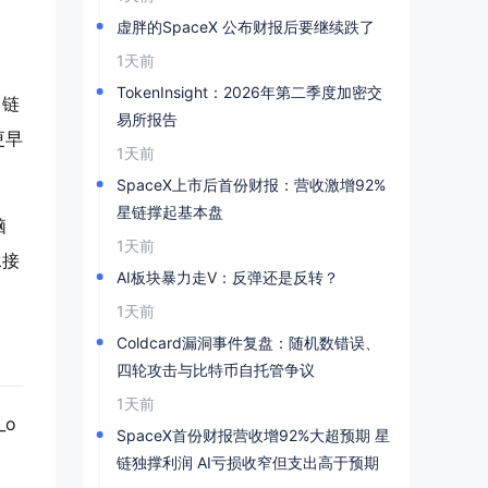
虚胖的SpaceX 公布财报后要继续跌了
1天前
TokenInsight：2026年第二季度加密交
。链
易所报告
更早
1天前
SpaceX上市后首份财报：营收激增92%
星链撑起基本盘
脑
1天前
承接
AI板块暴力走V：反弹还是反转？
1天前
Coldcard漏洞事件复盘：随机数错误、
四轮攻击与比特币自托管争议
1天前
_o
SpaceX首份财报营收增92%大超预期 星
链独撑利润 AI亏损收窄但支出高于预期