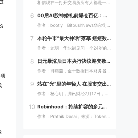
过
相信现在一打开交易所所有人都是一脸懵，成交额榜80%都是美股，前十里就剩个BTC ETH SOL ，涨幅榜直接没了币的身影，清一色美股。这以前可都是山寨币的位置啊! 现在越来越多变成了股票，AI、机器人、航天这些热门股，涨起来一点也不比山...
6
00后AI股神婚礼前爆仓百亿：一场华尔街精心设计的「猎杀」？
作者：bootly，BitpushNews华尔街不相信眼泪，只相信筹码。2026年7月的最后一周，一个00后年轻人用百亿美金的代价，再次验证了这个道理。故事的主角叫Leopold Aschenbrenner。如果你关注AI圈，可能听过这个名...
S
7
本轮牛市“最大神话”落幕 短短数周“AI股神”被击溃 Citatdel出手收购全部仓位
作者：龙玥，华尔街见闻一个24岁的年轻人，凭一篇预言AI改变世界的长文，在华尔街募到450亿美元，今年上半年爆赚439%。然而，在近期AI板块大跌的这一个月里，他把两年积累的神话，一口气输了个精光。7月30日，华尔街流出一条消息：一家只有8...
8
日元暴涨后日本央行决议迎变数：干预之后 是否再度加息？
作者：肖燕燕，金十数据日本财务省与央行疑似再次介入外汇市场后，周四日元出现逾两年来最大单日涨幅。日本《日经新闻》报道称，日本政府和日本央行可能采取了汇市干预措施，以遏制日元持续疲软的走势。美国财长贝森特表示，“日本可能在（美东时间）周四早些...
个项
9
站在“光”里的年轻人 在股市交出最贵的学费
成
作者：杨心玥，腾讯财经7月17日，距离收盘还有两分钟，陈娅躲进了公司的厕所。她把隔间门锁上，盯着手机里一片刺眼的绿色。她咬了咬牙，把账户里“财通四子”、通信ETF全部卖掉。当时，这些基金盘中模拟净值跌幅都接近10%。陈娅是近期重仓光模块的年...
10
Robinhood：持续扩容的多元业务版图
作者：Prathik Desai；来源：TokenDispatch；编译：Shaw，喜来顺财经几周前，我将Robinhood称作一站式金融超市，原因是它能够在同一平台满足美国人的各类金融需求。在之前的文章中，我写道：即便Robinhood新...
接