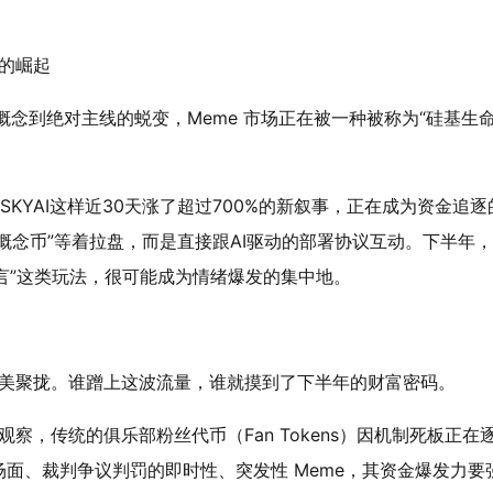
识的崛起
概念到绝对主线的蜕变，Meme 市场正在被一种被称为“硅基生
像SKYAI这样近30天涨了超过700%的新叙事，正在成为资金追逐
概念币”等着拉盘，而是直接跟AI驱动的部署协议互动。下半年，
机器语言”这类玩法，很可能成为情绪爆发的集中地。
北美聚拢。谁蹭上这波流量，谁就摸到了下半年的财富密码。
rs 的最新观察，传统的俱乐部粉丝代币（Fan Tokens）因机制死板正在
面、裁判争议判罚的即时性、突发性 Meme，其资金爆发力要