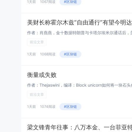
1天前
1067阅读
#区块链
美财长称霍尔木兹“自由通行”有望今明
前沿文章
1天前
1068阅读
#区块链
衡量或失败
作者：Thejaswini，编译：Block unicorn如何
前沿文章
1天前
1074阅读
#区块链
梁文锋青年往事：八万本金、一台菲亚