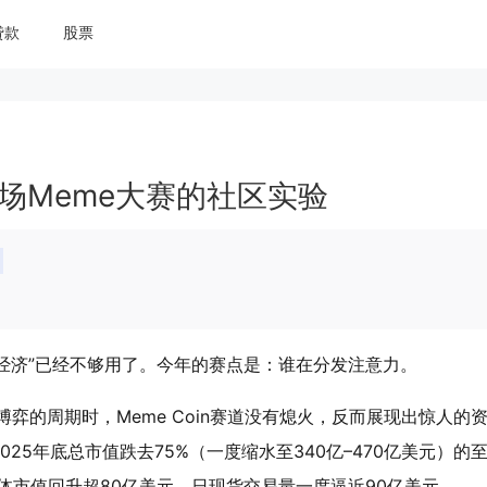
贷款
股票
：一场Meme大赛的社区实验
力经济”已经不够用了。今年的赛点是：谁在分发注意力。
博弈的周期时，Meme Coin赛道没有熄火，反而展现出惊人的
25年底总市值跌去75%（一度缩水至340亿–470亿美元）的
整体市值回升超80亿美元，日现货交易量一度逼近90亿美元。