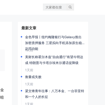
最新文章
金色早报丨纽约梅隆银行与Galaxy推出
加密质押服务 三星拟向手机添加原生稳
定币功能
1天前
美财长称霍尔木兹“自由通行”有望今明达
成 特朗普与卡塔尔埃米尔通话促降级
1天前
衡量或失败
1天前
资金
梁文锋青年往事：八万本金、一台菲亚特
和一个人的长征
至暗
1天前