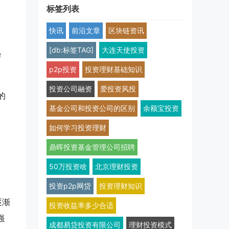
标签列表
快讯
前沿文章
区块链资讯
[db:标签TAG]
大连天使投资
命
p2p投资
投资理财基础知识
投资公司融资
爱投资风投
的
基金公司和投资公司的区别
余额宝投资
如何学习投资理财
鼎晖投资基金管理公司招聘
50万投资啥
北京理财投资
投资p2p网贷
投资理财知识
逐渐
投资收益率多少合适
强
成都易贷投资有限公司
理财投资模式