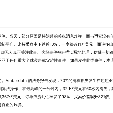
。
的事件。当天，部分原因是特朗普的关税消息炸弹，而与币安没有
强制平仓。比特币盘中下跌近10%，一度跌破11万美元，而许多
响，但却无人真正关注此事。这起事件被轻描淡写地处理，仿佛一切
不亚于任何重大全球袭击或灾难性事件，如果发生此类事件，本
mberdata 的法务报告发现，70%的清算损失发生在短短4
列算法操作。在最高峰的一分钟内，32.1亿美元在60秒内消失，
367亿美元，订单簿流动性蒸发了98%，买卖价差飙升321倍
是真正的炸弹。