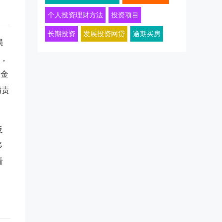
个人投资理财方法
投资项目
长期投资
发展投资网贷
逾期买房
损
后，
证金
指责
反
多
看