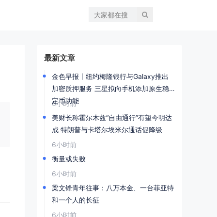
最新文章
金色早报丨纽约梅隆银行与Galaxy推出
加密质押服务 三星拟向手机添加原生稳
定币功能
6小时前
美财长称霍尔木兹“自由通行”有望今明达
成 特朗普与卡塔尔埃米尔通话促降级
6小时前
衡量或失败
6小时前
梁文锋青年往事：八万本金、一台菲亚特
和一个人的长征
6小时前