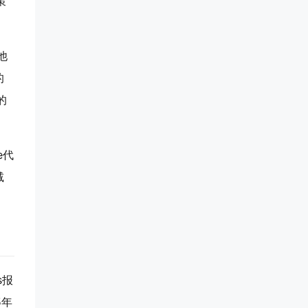
策
他
的
的
e代
减
s报
5年