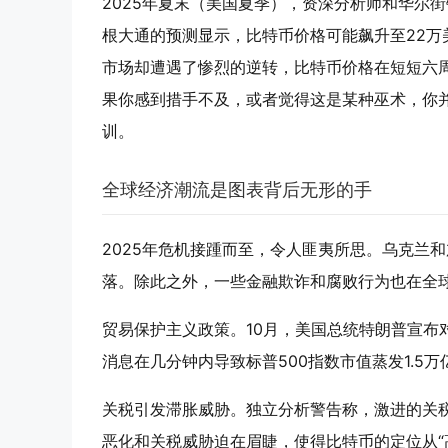
2025年夏末（美国夏季），资深分析师和华尔
根大通的预测显示，比特币价格可能飙升至22万美元
市场却遭遇了惨烈的逆转，比特币价格在短短六周内从
果你感到措手不及，或者觉得这是某种巫术，你
训。
全球经济潮流是图表背后无形的手
2025年危机接踵而至，令人匪夷所思。乌克兰
落。除此之外，一些金融欺诈和腐败行为也在全
贸易保护主义政策。10月，美国总统特朗普宣布
消息在几分钟内导致标普500指数市值蒸发1.5
关税引发滞胀威胁。独立分析警告称，激进的关
恶化和关税威胁迫在眉睫，使得比特币的定位从“