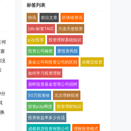
标签列表
快讯
前沿文章
区块链资讯
[db:标签TAG]
大连天使投资
p2p投资
投资理财基础知识
任何
山寨
投资公司融资
爱投资风投
都没
基金公司和投资公司的区别
余额宝投资
应
如何学习投资理财
鼎晖投资基金管理公司招聘
0分
50万投资啥
北京理财投资
其
投资p2p网贷
投资理财知识
。换
投资收益率多少合适
成都易贷投资有限公司
理财投资模式