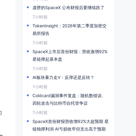
虚胖的SpaceX 公布财报后要继续跌了
7小时前
TokenInsight：2026年第二季度加密交
易所报告
7小时前
SpaceX上市后首份财报：营收激增92%
星链撑起基本盘
7小时前
AI板块暴力走V：反弹还是反转？
7小时前
Coldcard漏洞事件复盘：随机数错误、
四轮攻击与比特币自托管争议
们
7小时前
SpaceX首份财报营收增92%大超预期 星
链独撑利润 AI亏损收窄但支出高于预期