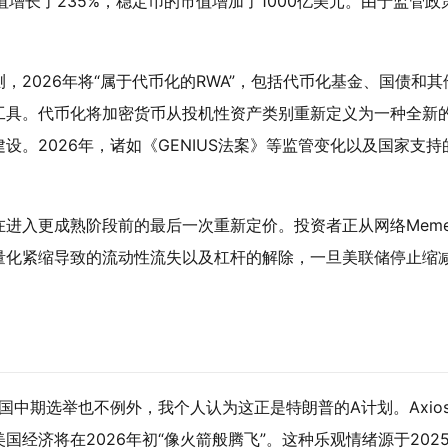
增长了235%，稳定币的市值增加了1000亿美元。由于监管政
。
2026年将“属于代币化的RWA”，包括代币化基金、国债和其
工具。代币化将加密货币从投机性资产类别重新定义为一种全新
。2026年，诸如《GENIUS法案》等监管变化以及国家支持
进入更成熟阶段前的最后一次重新定价。投资者正从网络Mem
量化紧缩导致的流动性流失以及杠杆的解除，一旦美联储停止缩
国中期选举也不例外，我个人认为这正是特朗普的A计划。Axio
经济将在2026年初“像火箭般腾飞”。这种乐观情绪源于202