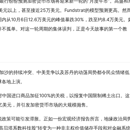
街银行纷纷预测加密货币市场将迎来新一轮的“月度牛市”。高盛和
以上，甚至接近25万美元。Fundstrat的模型预测更高。然
10月6日12.6万美元的峰值暴跌30%，跌至约8.4万美元。
并不孤单。对这一轮周期的集体误判，正是今天故事的第一个教
和加沙的持续冲突、中美竞争以及苏丹的动荡局势都令民众情绪低
球各地上演。
对中国进口商品加征100%的关税，以报复中国限制稀土出口。这
万亿美元，并引发加密货币市场的大规模抛售。
税政策可能引发滞胀。正如一份宏观经济报告所言，地缘政治局
高贝塔系数科技股”转变为一种非主权价值储存手段和对金融系