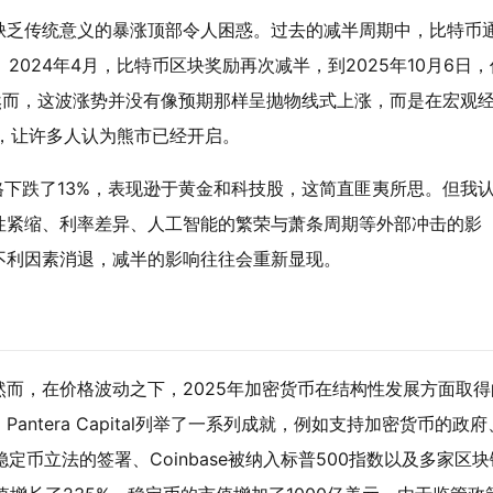
缺乏传统意义的暴涨顶部令人困惑。过去的减半周期中，比特币
2024年4月，比特币区块奖励再次减半，到2025年10月6日，
。然而，这波涨势并没有像预期那样呈抛物线式上涨，而是在宏观
，让许多人认为熊市已经开启。
格下跌了13%，表现逊于黄金和科技股，这简直匪夷所思。但我
性紧缩、利率差异、人工智能的繁荣与萧条周期等外部冲击的影
不利因素消退，减半的影响往往会重新显现。
而，在价格波动之下，2025年加密货币在结构性发展方面取得
ntera Capital列举了一系列成就，例如支持加密货币的政府
案、稳定币立法的签署、Coinbase被纳入标普500指数以及多家区块