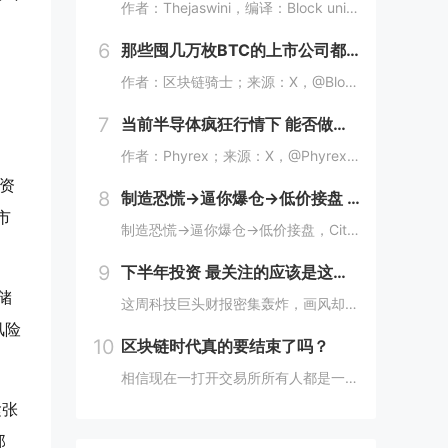
作者：Thejaswini，编译：Block unicorn你能否抛开现有的银行，从零开始重新打造一家银行？利用当今的技术，一切推倒重来。在这个过程中，你还会设立实体网点吗？还会使用纸币吗？还需要在表格上亲笔签名（即“湿墨签名”），并经过见...
6
那些囤几万枚BTC的上市公司都怎么样了？
作者：区块链骑士；来源：X，@BlocKnight21近期高盛的一纸清算通知，让Strategy再次被推上了风口浪尖。7月29日到期的挂钩Strategy股票的结构性债券，每1000美元投资仅能收回约217美元，亏损近80%。而问题出在一个...
7
当前半导体疯狂行情下 能否做空长鑫？
作者：Phyrex；来源：X，@PhyrexNi当前半导体惨烈的情况下，我是不是可以做空长鑫？我个人的看法，当前长鑫的估值已经高到我想开始做空了，但上市初期的筹码结构仍然对空头非常不友好。我个人打算先多观察几天，尤其是过了上市前五个无涨跌幅...
工资
8
制造恐慌→逼你爆仓→低价接盘 Citadel这波操作太秀了
市
制造恐慌→逼你爆仓→低价接盘，Citadel这波操作太秀了。Citadel这波操作，真的秀。“AI股神”Leopold Aschenbrenner的基金Situational Awareness，上半年回报439%，规模一度冲到450亿美元...
9
下半年投资 最关注的应该是这个数字
储
这周科技巨头财报密集轰炸，画风却很分裂。微软和亚马逊，云业务全线爆发。AWS二季度营收422亿美元，同比增长37%，是18个季度以来最快；Azure更猛，同比增速43%，全财年首次突破1000亿美元。两家股价财报后都是大涨，亚马逊盘后一度涨...
风险
10
区块链时代真的要结束了吗？
相信现在一打开交易所所有人都是一脸懵，成交额榜80%都是美股，前十里就剩个BTC ETH SOL ，涨幅榜直接没了币的身影，清一色美股。这以前可都是山寨币的位置啊! 现在越来越多变成了股票，AI、机器人、航天这些热门股，涨起来一点也不比山...
紧张
那