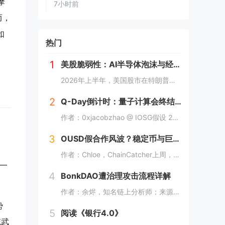
摩
7小时前
而，
如
热门
1
美股脆弱性：AI半导体泡沫与经济结构性风险
2026年上半年，美国股市在特朗普第二任期内延续强势表现，S&P 500自2024年大选后总回报接近30%，道指一度突破5万点关口。 然而，这一表象背后隐藏着深刻的结构性脆弱性：经济高度依赖高净值群体金融资产增值驱动的消费，半导体尤...
2
Q-Day倒计时：量子计算会终结加密货币吗？
作者：0xjacobzhao @ IOSG假设 203X 年的某日凌晨，链上监控警报骤然撕裂宁静：一批沉睡十余年的早期 BTC 地址开始幽灵般向外转移资产。没有黑客入侵，没有私钥泄露，唯有凭空生成的“合法”签名。当高价值休眠 UTXO 被接...
3
OUSD假合作风波？稳定币与巨头背书的信用游戏
作者：Chloe，ChainCatcher上周，Open Standard 推出美元稳定币 OpenUSD（OUSD），并亮出强大阵容名单，140 多家企业同时站台，从 Visa、Mastercard、Stripe、American Exp...
一
4
BonkDAO遭治理攻击流程详解
作者：余烬，知名链上分析师；来源：X，@EmberCN嘿，有意思哈。一个人花 $440万买了够治理投票通过阈值的$BONK代币，然后发起治理攻击提案并投票，把BONK财库里价值$2120万的$BONK给掏走了。具体情况：1. 先发起治理提案...
势
5
阅读《银行4.0》
统武