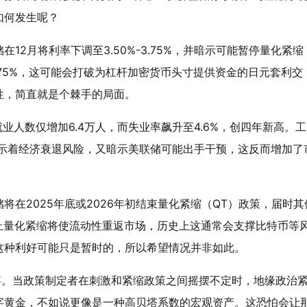
如何发生呢？
2月将利率下调至3.50%-3.75%，并暗示可能暂停量化紧缩
.75%，这可能会打破为杠杆加密货币头寸提供资金的日元套利交
性，简直就是个棘手的局面。
业人数仅增加6.4万人，而失业率飙升至4.6%，创四年新高。
预示着经济衰退风险，又暗示美联储可能出手干预，这反而增加了
在2025年底或2026年初结束量化紧缩（QT）政策，届时其
。停止量化紧缩将使流动性重返市场，历史上这通常会支撑比特币等
这种利好可能只是暂时的，所以希望情况并非如此。
事。当政策制定者在刺激和紧缩政策之间摇摆不定时，地缘政治
字黄金，不如说更像是一种高贝塔系数的宏观资产。这恐怕会让