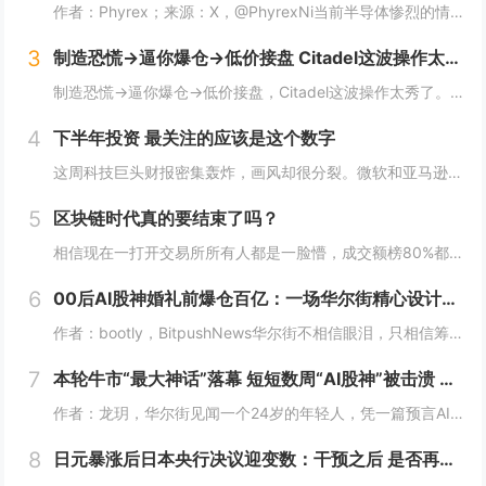
作者：Phyrex；来源：X，@PhyrexNi当前半导体惨烈的情况下，我是不是可以做空长鑫？我个人的看法，当前长鑫的估值已经高到我想开始做空了，但上市初期的筹码结构仍然对空头非常不友好。我个人打算先多观察几天，尤其是过了上市前五个无涨跌幅...
3
制造恐慌→逼你爆仓→低价接盘 Citadel这波操作太秀了
制造恐慌→逼你爆仓→低价接盘，Citadel这波操作太秀了。Citadel这波操作，真的秀。“AI股神”Leopold Aschenbrenner的基金Situational Awareness，上半年回报439%，规模一度冲到450亿美元...
4
下半年投资 最关注的应该是这个数字
这周科技巨头财报密集轰炸，画风却很分裂。微软和亚马逊，云业务全线爆发。AWS二季度营收422亿美元，同比增长37%，是18个季度以来最快；Azure更猛，同比增速43%，全财年首次突破1000亿美元。两家股价财报后都是大涨，亚马逊盘后一度涨...
5
区块链时代真的要结束了吗？
相信现在一打开交易所所有人都是一脸懵，成交额榜80%都是美股，前十里就剩个BTC ETH SOL ，涨幅榜直接没了币的身影，清一色美股。这以前可都是山寨币的位置啊! 现在越来越多变成了股票，AI、机器人、航天这些热门股，涨起来一点也不比山...
6
00后AI股神婚礼前爆仓百亿：一场华尔街精心设计的「猎杀」？
作者：bootly，BitpushNews华尔街不相信眼泪，只相信筹码。2026年7月的最后一周，一个00后年轻人用百亿美金的代价，再次验证了这个道理。故事的主角叫Leopold Aschenbrenner。如果你关注AI圈，可能听过这个名...
7
本轮牛市“最大神话”落幕 短短数周“AI股神”被击溃 Citatdel出手收购全部仓位
作者：龙玥，华尔街见闻一个24岁的年轻人，凭一篇预言AI改变世界的长文，在华尔街募到450亿美元，今年上半年爆赚439%。然而，在近期AI板块大跌的这一个月里，他把两年积累的神话，一口气输了个精光。7月30日，华尔街流出一条消息：一家只有8...
8
日元暴涨后日本央行决议迎变数：干预之后 是否再度加息？