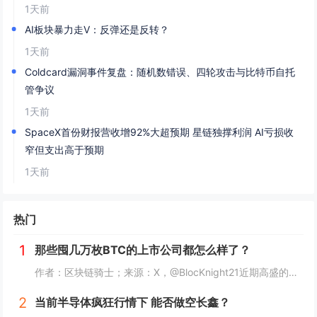
1天前
AI板块暴力走V：反弹还是反转？
1天前
Coldcard漏洞事件复盘：随机数错误、四轮攻击与比特币自托
管争议
1天前
SpaceX首份财报营收增92%大超预期 星链独撑利润 AI亏损收
窄但支出高于预期
1天前
热门
1
那些囤几万枚BTC的上市公司都怎么样了？
作者：区块链骑士；来源：X，@BlocKnight21近期高盛的一纸清算通知，让Strategy再次被推上了风口浪尖。7月29日到期的挂钩Strategy股票的结构性债券，每1000美元投资仅能收回约217美元，亏损近80%。而问题出在一个...
2
当前半导体疯狂行情下 能否做空长鑫？