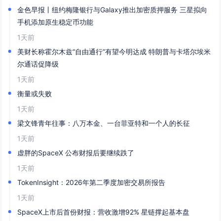
金色早报丨纽约梅隆银行与Galaxy推出加密质押服务 三星拟向
手机添加原生稳定币功能
1天前
美财长称霍尔木兹“自由通行”有望今明达成 特朗普与卡塔尔埃米
尔通话促降级
1天前
衡量或失败
1天前
梁文锋青年往事：八万本金、一台菲亚特和一个人的长征
1天前
虚胖的SpaceX 公布财报后要继续跌了
1天前
TokenInsight：2026年第二季度加密交易所报告
1天前
SpaceX上市后首份财报：营收激增92% 星链撑起基本盘