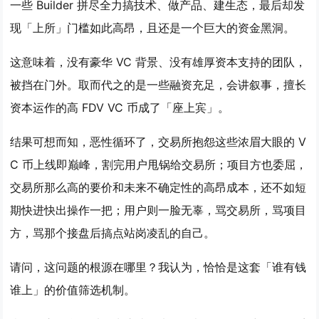
一些 Builder 拼尽全力搞技术、做产品、建生态，最后却发
现「上所」门槛如此高昂，且还是一个巨大的资金黑洞。
这意味着，没有豪华 VC 背景、没有雄厚资本支持的团队，
被挡在门外。取而代之的是一些融资充足，会讲叙事，擅长
资本运作的高 FDV VC 币成了「座上宾」。
结果可想而知，恶性循环了，交易所抱怨这些浓眉大眼的 V
C 币上线即巅峰，割完用户甩锅给交易所；项目方也委屈，
交易所那么高的要价和未来不确定性的高昂成本，还不如短
期快进快出操作一把；用户则一脸无辜，骂交易所，骂项目
方，骂那个接盘后搞点站岗凌乱的自己。
请问，这问题的根源在哪里？我认为，恰恰是这套「谁有钱
谁上」的价值筛选机制。