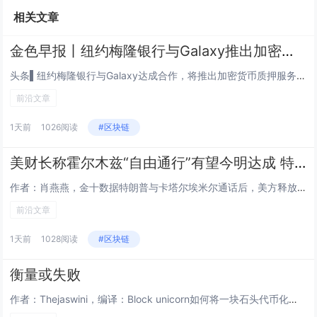
相关文章
金色早报丨纽约梅隆银行与Galaxy推出加密质押服务 三星拟向手机添加原生稳定币功能
头条▌纽约梅隆银行与Galaxy达成合作，将推出加密货币质押服务8月4日，Galaxy Digital 宣布与纽约梅隆银...
前沿文章
1天前
1026阅读
#区块链
美财长称霍尔木兹“自由通行”有望今明达成 特朗普与卡塔尔埃米尔通话促降级
作者：肖燕燕，金十数据特朗普与卡塔尔埃米尔通话后，美方释放积极信号。贝森特称，美伊可能很快达成协议，开放霍尔木兹海峡并恢...
前沿文章
1天前
1028阅读
#区块链
衡量或失败
作者：Thejaswini，编译：Block unicorn如何将一块石头代币化？找一块石头，铸造一种代表它的代币，而这...