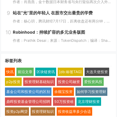
作者：肖燕燕，金十数据日本财务省与央行疑似再次介入外汇市场后，周四日元出现逾两年来最大单日涨幅。日本《日经新闻》报道称，日本政府和日本央行可能采取了汇市干预措施，以遏制日元持续疲软的走势。美国财长贝森特表示，“日本可能在（美东时间）周四早些...
9
站在“光”里的年轻人 在股市交出最贵的学费
作者：杨心玥，腾讯财经7月17日，距离收盘还有两分钟，陈娅躲进了公司的厕所。她把隔间门锁上，盯着手机里一片刺眼的绿色。她咬了咬牙，把账户里“财通四子”、通信ETF全部卖掉。当时，这些基金盘中模拟净值跌幅都接近10%。陈娅是近期重仓光模块的年...
10
Robinhood：持续扩容的多元业务版图
作者：Prathik Desai；来源：TokenDispatch；编译：Shaw，喜来顺财经几周前，我将Robinhood称作一站式金融超市，原因是它能够在同一平台满足美国人的各类金融需求。在之前的文章中，我写道：即便Robinhood新...
标签列表
快讯
前沿文章
区块链资讯
[db:标签TAG]
大连天使投资
p2p投资
投资理财基础知识
投资公司融资
爱投资风投
基金公司和投资公司的区别
余额宝投资
如何学习投资理财
鼎晖投资基金管理公司招聘
50万投资啥
北京理财投资
投资p2p网贷
投资理财知识
投资收益率多少合适