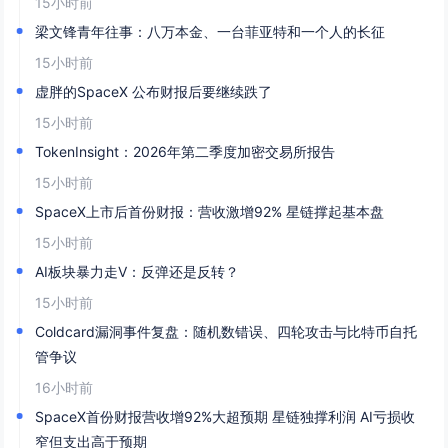
15小时前
梁文锋青年往事：八万本金、一台菲亚特和一个人的长征
15小时前
虚胖的SpaceX 公布财报后要继续跌了
15小时前
TokenInsight：2026年第二季度加密交易所报告
15小时前
SpaceX上市后首份财报：营收激增92% 星链撑起基本盘
15小时前
AI板块暴力走V：反弹还是反转？
15小时前
Coldcard漏洞事件复盘：随机数错误、四轮攻击与比特币自托
管争议
16小时前
SpaceX首份财报营收增92%大超预期 星链独撑利润 AI亏损收
窄但支出高于预期