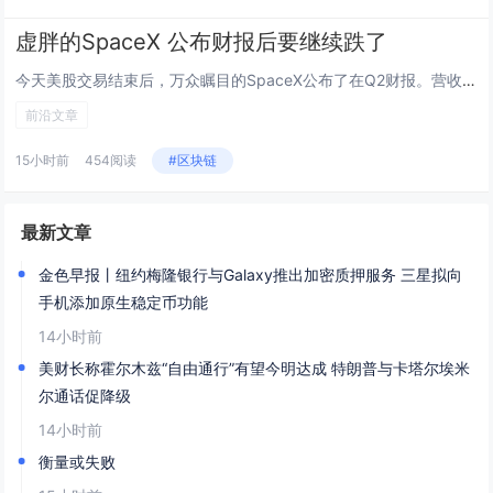
虚胖的SpaceX 公布财报后要继续跌了
今天美股交易结束后，万众瞩目的SpaceX公布了在Q2财报。营收78.14亿美元，同比增长92%，市场预期69.3亿，超...
前沿文章
15小时前
454阅读
#区块链
最新文章
金色早报丨纽约梅隆银行与Galaxy推出加密质押服务 三星拟向
手机添加原生稳定币功能
14小时前
美财长称霍尔木兹“自由通行”有望今明达成 特朗普与卡塔尔埃米
尔通话促降级
14小时前
衡量或失败