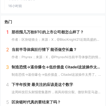
16小时前
热门
1
那些囤几万枚BTC的上市公司都怎么样了？
作者：区块链骑士；来源：X，@BlocKnight21近期高盛的一纸清算通知，让Strategy再次被推上了风口浪尖。7月29日到期的挂钩Strategy股票的结构性债券，每1000美元投资仅能收回约217美元，亏损近80%。而问题出在一个...
2
当前半导体疯狂行情下 能否做空长鑫？
作者：Phyrex；来源：X，@PhyrexNi当前半导体惨烈的情况下，我是不是可以做空长鑫？我个人的看法，当前长鑫的估值已经高到我想开始做空了，但上市初期的筹码结构仍然对空头非常不友好。我个人打算先多观察几天，尤其是过了上市前五个无涨跌幅...
3
制造恐慌→逼你爆仓→低价接盘 Citadel这波操作太秀了
制造恐慌→逼你爆仓→低价接盘，Citadel这波操作太秀了。Citadel这波操作，真的秀。“AI股神”Leopold Aschenbrenner的基金Situational Awareness，上半年回报439%，规模一度冲到450亿美元...
4
下半年投资 最关注的应该是这个数字
这周科技巨头财报密集轰炸，画风却很分裂。微软和亚马逊，云业务全线爆发。AWS二季度营收422亿美元，同比增长37%，是18个季度以来最快；Azure更猛，同比增速43%，全财年首次突破1000亿美元。两家股价财报后都是大涨，亚马逊盘后一度涨...
5
区块链时代真的要结束了吗？