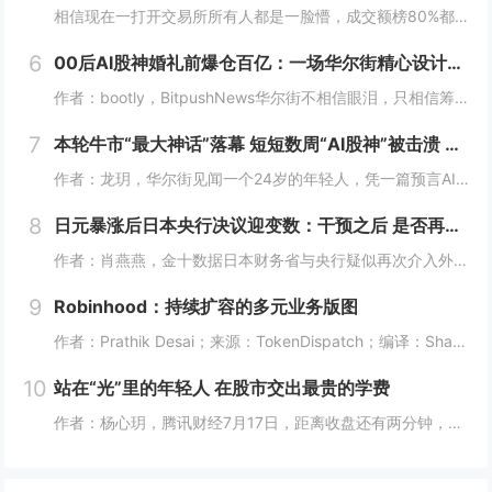
相信现在一打开交易所所有人都是一脸懵，成交额榜80%都是美股，前十里就剩个BTC ETH SOL ，涨幅榜直接没了币的身影，清一色美股。这以前可都是山寨币的位置啊! 现在越来越多变成了股票，AI、机器人、航天这些热门股，涨起来一点也不比山...
6
00后AI股神婚礼前爆仓百亿：一场华尔街精心设计的「猎杀」？
作者：bootly，BitpushNews华尔街不相信眼泪，只相信筹码。2026年7月的最后一周，一个00后年轻人用百亿美金的代价，再次验证了这个道理。故事的主角叫Leopold Aschenbrenner。如果你关注AI圈，可能听过这个名...
7
本轮牛市“最大神话”落幕 短短数周“AI股神”被击溃 Citatdel出手收购全部仓位
作者：龙玥，华尔街见闻一个24岁的年轻人，凭一篇预言AI改变世界的长文，在华尔街募到450亿美元，今年上半年爆赚439%。然而，在近期AI板块大跌的这一个月里，他把两年积累的神话，一口气输了个精光。7月30日，华尔街流出一条消息：一家只有8...
8
日元暴涨后日本央行决议迎变数：干预之后 是否再度加息？
作者：肖燕燕，金十数据日本财务省与央行疑似再次介入外汇市场后，周四日元出现逾两年来最大单日涨幅。日本《日经新闻》报道称，日本政府和日本央行可能采取了汇市干预措施，以遏制日元持续疲软的走势。美国财长贝森特表示，“日本可能在（美东时间）周四早些...
9
Robinhood：持续扩容的多元业务版图
作者：Prathik Desai；来源：TokenDispatch；编译：Shaw，喜来顺财经几周前，我将Robinhood称作一站式金融超市，原因是它能够在同一平台满足美国人的各类金融需求。在之前的文章中，我写道：即便Robinhood新...
10
站在“光”里的年轻人 在股市交出最贵的学费
作者：杨心玥，腾讯财经7月17日，距离收盘还有两分钟，陈娅躲进了公司的厕所。她把隔间门锁上，盯着手机里一片刺眼的绿色。她咬了咬牙，把账户里“财通四子”、通信ETF全部卖掉。当时，这些基金盘中模拟净值跌幅都接近10%。陈娅是近期重仓光模块的年...