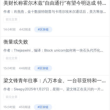
美财长称霍尔木兹“自由通行”有望今明达成 特朗普与卡塔尔埃米尔通话促降级
作者：肖燕燕，金十数据特朗普与卡塔尔埃米尔通话后，美方释放积极信号。贝森特称，美伊可能很快达成协议，开放霍尔木兹海峡并恢...
前沿文章
14小时前
442阅读
#区块链
衡量或失败
作者：Thejaswini，编译：Block unicorn如何将一块石头代币化？找一块石头，铸造一种代表它的代币，而这...
前沿文章
15小时前
446阅读
#区块链
梁文锋青年往事：八万本金、一台菲亚特和一个人的长征
作者：Sleepy2025年1月27日，星期一。梁文锋正在吴川的一片球场上，和几个初中同学踢球。七天前，DeepSeek...
前沿文章
15小时前
453阅读
#区块链