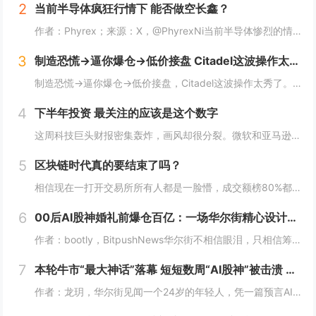
2
当前半导体疯狂行情下 能否做空长鑫？
作者：Phyrex；来源：X，@PhyrexNi当前半导体惨烈的情况下，我是不是可以做空长鑫？我个人的看法，当前长鑫的估值已经高到我想开始做空了，但上市初期的筹码结构仍然对空头非常不友好。我个人打算先多观察几天，尤其是过了上市前五个无涨跌幅...
3
制造恐慌→逼你爆仓→低价接盘 Citadel这波操作太秀了
制造恐慌→逼你爆仓→低价接盘，Citadel这波操作太秀了。Citadel这波操作，真的秀。“AI股神”Leopold Aschenbrenner的基金Situational Awareness，上半年回报439%，规模一度冲到450亿美元...
4
下半年投资 最关注的应该是这个数字
这周科技巨头财报密集轰炸，画风却很分裂。微软和亚马逊，云业务全线爆发。AWS二季度营收422亿美元，同比增长37%，是18个季度以来最快；Azure更猛，同比增速43%，全财年首次突破1000亿美元。两家股价财报后都是大涨，亚马逊盘后一度涨...
5
区块链时代真的要结束了吗？
相信现在一打开交易所所有人都是一脸懵，成交额榜80%都是美股，前十里就剩个BTC ETH SOL ，涨幅榜直接没了币的身影，清一色美股。这以前可都是山寨币的位置啊! 现在越来越多变成了股票，AI、机器人、航天这些热门股，涨起来一点也不比山...
6
00后AI股神婚礼前爆仓百亿：一场华尔街精心设计的「猎杀」？
作者：bootly，BitpushNews华尔街不相信眼泪，只相信筹码。2026年7月的最后一周，一个00后年轻人用百亿美金的代价，再次验证了这个道理。故事的主角叫Leopold Aschenbrenner。如果你关注AI圈，可能听过这个名...
7
本轮牛市“最大神话”落幕 短短数周“AI股神”被击溃 Citatdel出手收购全部仓位
作者：龙玥，华尔街见闻一个24岁的年轻人，凭一篇预言AI改变世界的长文，在华尔街募到450亿美元，今年上半年爆赚439%。然而，在近期AI板块大跌的这一个月里，他把两年积累的神话，一口气输了个精光。7月30日，华尔街流出一条消息：一家只有8...