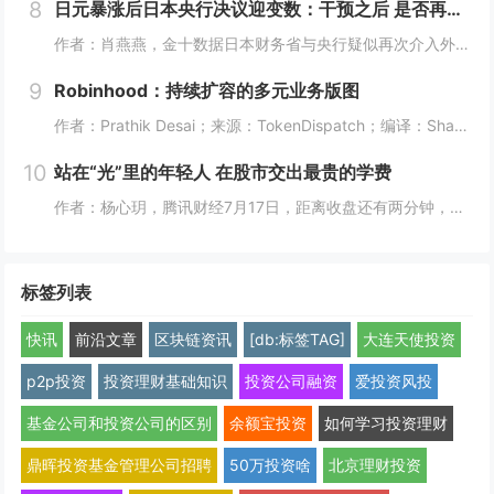
8
日元暴涨后日本央行决议迎变数：干预之后 是否再度加息？
作者：肖燕燕，金十数据日本财务省与央行疑似再次介入外汇市场后，周四日元出现逾两年来最大单日涨幅。日本《日经新闻》报道称，日本政府和日本央行可能采取了汇市干预措施，以遏制日元持续疲软的走势。美国财长贝森特表示，“日本可能在（美东时间）周四早些...
9
Robinhood：持续扩容的多元业务版图
作者：Prathik Desai；来源：TokenDispatch；编译：Shaw，喜来顺财经几周前，我将Robinhood称作一站式金融超市，原因是它能够在同一平台满足美国人的各类金融需求。在之前的文章中，我写道：即便Robinhood新...
10
站在“光”里的年轻人 在股市交出最贵的学费
作者：杨心玥，腾讯财经7月17日，距离收盘还有两分钟，陈娅躲进了公司的厕所。她把隔间门锁上，盯着手机里一片刺眼的绿色。她咬了咬牙，把账户里“财通四子”、通信ETF全部卖掉。当时，这些基金盘中模拟净值跌幅都接近10%。陈娅是近期重仓光模块的年...
标签列表
快讯
前沿文章
区块链资讯
[db:标签TAG]
大连天使投资
p2p投资
投资理财基础知识
投资公司融资
爱投资风投
基金公司和投资公司的区别
余额宝投资
如何学习投资理财
鼎晖投资基金管理公司招聘
50万投资啥
北京理财投资