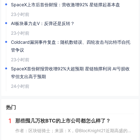
SpaceX上市后首份财报：营收激增92% 星链撑起基本盘
23小时前
AI板块暴力走V：反弹还是反转？
23小时前
Coldcard漏洞事件复盘：随机数错误、四轮攻击与比特币自托
管争议
23小时前
SpaceX首份财报营收增92%大超预期 星链独撑利润 AI亏损收
窄但支出高于预期
24小时前
热门
1
那些囤几万枚BTC的上市公司都怎么样了？
作者：区块链骑士；来源：X，@BlocKnight21近期高盛的一纸清算通知，让Strategy再次被推上了风口浪尖。7月29日到期的挂钩Strategy股票的结构性债券，每1000美元投资仅能收回约217美元，亏损近80%。而问题出在一个...