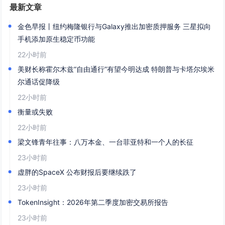
最新文章
金色早报丨纽约梅隆银行与Galaxy推出加密质押服务 三星拟向
手机添加原生稳定币功能
22小时前
美财长称霍尔木兹“自由通行”有望今明达成 特朗普与卡塔尔埃米
尔通话促降级
22小时前
衡量或失败
22小时前
梁文锋青年往事：八万本金、一台菲亚特和一个人的长征
23小时前
虚胖的SpaceX 公布财报后要继续跌了
23小时前
TokenInsight：2026年第二季度加密交易所报告
23小时前