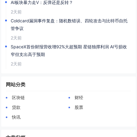
AI板块暴力走V：反弹还是反转？
2天前
Coldcard漏洞事件复盘：随机数错误、四轮攻击与比特币自托
管争议
2天前
SpaceX首份财报营收增92%大超预期 星链独撑利润 AI亏损收
窄但支出高于预期
2天前
网站分类
区块链
财经
贷款
股票
快讯