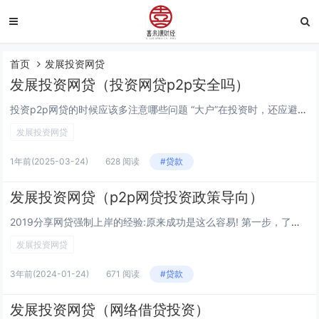
首页
发展投资网贷
发展投资网贷（投资网贷p2p安全吗）
投资p2p网贷的时候应该多注意哪些问题 “大户”在投资时，还应避免无意中“绑架”平台。在特定情况下，大资金的进入可能影响平台的正常运营。例如，连续包标可能导致其他投资者流失，平台资金流动失控；频繁快进快出可能给平台造成高峰回款压力；在单个平...
发展投资网贷
1年前
(2025-03-24)
628 阅读
#贷款
发展投资网贷（p2p网贷投资政策导向）
2019分享网贷强制上岸的经验:原来成功是这么容易! 第一步，了解网贷平台的背景。在选择一个可靠的平台时，需要对平台的信誉、成立时间、运营状况等特征进行调查。可以参考其他用户的评价和评论，了解平台的口碑和用户满意度。第二步，进行合理的风险评...
发展投资网贷
3年前
(2024-01-24)
671 阅读
#贷款
发展投资网贷（网络借贷投资）