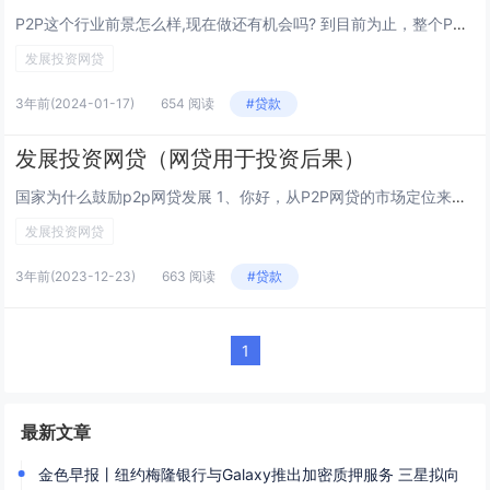
P2P这个行业前景怎么样,现在做还有机会吗? 到目前为止，整个P2P行业已经得到了很大程度的规范。可以看出，在一面继续出清一面回暖的状态下，平台终于开始向两极发展：强者恒强，弱者越弱。P2P平台不同出路下该去向何方终渐渐清晰。你好，[付小宝...
发展投资网贷
3年前
(2024-01-17)
654 阅读
#贷款
发展投资网贷（网贷用于投资后果）
国家为什么鼓励p2p网贷发展 1、你好，从P2P网贷的市场定位来看，主要是为了填补市场上由于传统金融服务不能全面覆盖造成的空白：例如中小型企业、个体户以及农业从业者、学生群体等等，这一部分人群需要金融服务，但是却往往游离于传统金融机构之外。...
发展投资网贷
3年前
(2023-12-23)
663 阅读
#贷款
1
最新文章
金色早报丨纽约梅隆银行与Galaxy推出加密质押服务 三星拟向