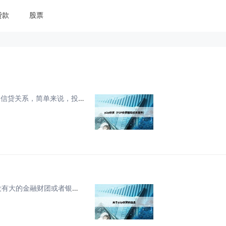
贷款
股票
p2p投资是什么意思 1、P2P投资理财是一种个人对个人的信贷关系，简单来说，投资者通过P2P平台直接与有资金需求的借款人交易，平台则扮演中介的角色，将资金从出借人转移到借款人手中。这种模式是民间借贷从线下发展到线上的一种衍生形式，也是当前...
P2P网贷投资新手该注意哪些问题 1、资质，也就是看有没有大的金融财团或者银行注资这家平台。营收，多看看他们的年报，确定他们这个平台的确是在收益的。三，你可以在网站上搜索看这个平台的负面新闻多不多。2、其次，投资P2P理财平台一定要熟知相关...