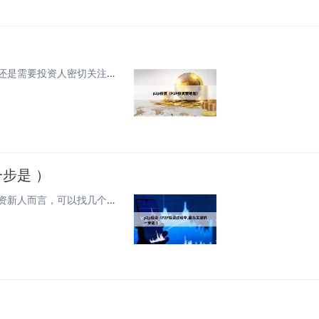
投资p2p需要怎样配置资金可以实现收益最大化 当然重点还是需要投资人密切关注平台项目动态，争取抢到收益最佳标的。巧用合理的资产配置方案 在P2P投资中，同样适用资产配置方案，投资者需要充分利用每一笔投资资金。其次，分散投资是P2P投资的一个...
一步是 ）
新手如何进行P2P投资理财计划 实地细考察看面目对于投资新人而言，可以找几个同城又有P2P考察经验的伙伴到公司进行实地考察，这样可以深入地了解平台运营团队的精神风貌、管料是否齐备等。如果是这样的话，可以采取这个策略：选择一个借款对象真实、经...