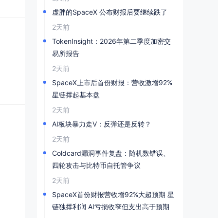
虚胖的SpaceX 公布财报后要继续跌了
2天前
TokenInsight：2026年第二季度加密交
易所报告
2天前
SpaceX上市后首份财报：营收激增92%
星链撑起基本盘
2天前
AI板块暴力走V：反弹还是反转？
2天前
Coldcard漏洞事件复盘：随机数错误、
四轮攻击与比特币自托管争议
2天前
SpaceX首份财报营收增92%大超预期 星
链独撑利润 AI亏损收窄但支出高于预期