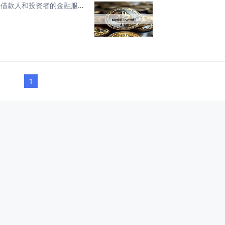
p2p理财是什么? P2P理财是一种通过互联网平台直接连接借款人和投资者的金融服务模式。P2P理财是个人对个人的理财方式，准确的说是债权转让的，就是把借款人的标放在平台上供投资人选择。在选择P2P公司时一定要多走动，多调查，选择有正规资质，...
1