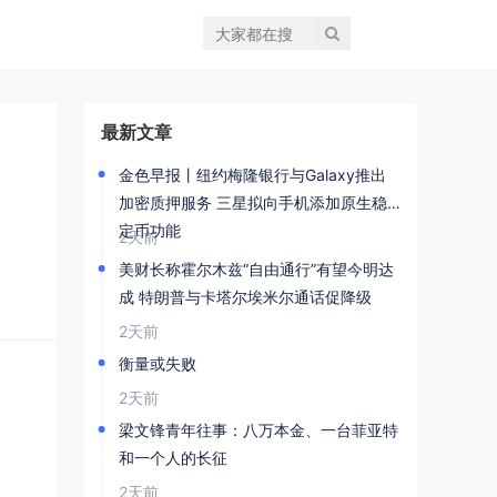
最新文章
金色早报丨纽约梅隆银行与Galaxy推出
加密质押服务 三星拟向手机添加原生稳
定币功能
2天前
美财长称霍尔木兹“自由通行”有望今明达
成 特朗普与卡塔尔埃米尔通话促降级
2天前
衡量或失败
2天前
梁文锋青年往事：八万本金、一台菲亚特
和一个人的长征
2天前