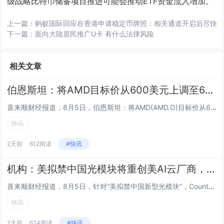
级战略比特币储备项目推进可能会推动ETF资金流入增加。
上一篇：
蚂蚁国际回应在香港申请稳定币牌照：相关通道开启后尽快
下一篇：
面向大陆居民推广U卡 有什么法律风险
相关文章
伯恩斯坦：将AMD目标价从600美元上调至650美元
喜来顺财经报道，8月5日，伯恩斯坦：将AMD(AMD.O)目标价从600美元上调至650美元。...
快讯
2天前
612阅读
#快讯
机构：美拟禁中国光模块将重创美AI云厂商，西方短期内根本无法替代
喜来顺财经报道，8月5日，针对“美拟禁中国新型光模块”，Counterpoint Research发文指出，美国的一项进...
快讯
2天前
624阅读
#快讯