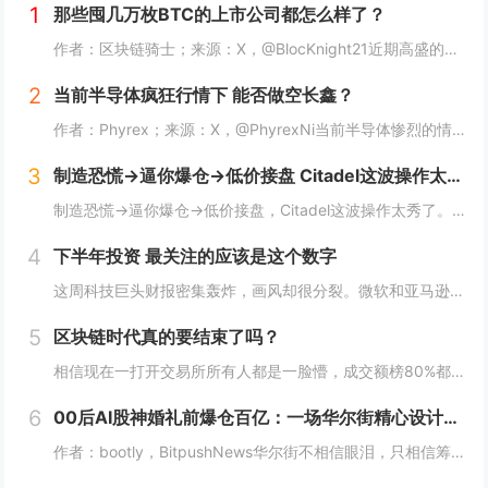
1
那些囤几万枚BTC的上市公司都怎么样了？
作者：区块链骑士；来源：X，@BlocKnight21近期高盛的一纸清算通知，让Strategy再次被推上了风口浪尖。7月29日到期的挂钩Strategy股票的结构性债券，每1000美元投资仅能收回约217美元，亏损近80%。而问题出在一个...
2
当前半导体疯狂行情下 能否做空长鑫？
作者：Phyrex；来源：X，@PhyrexNi当前半导体惨烈的情况下，我是不是可以做空长鑫？我个人的看法，当前长鑫的估值已经高到我想开始做空了，但上市初期的筹码结构仍然对空头非常不友好。我个人打算先多观察几天，尤其是过了上市前五个无涨跌幅...
3
制造恐慌→逼你爆仓→低价接盘 Citadel这波操作太秀了
制造恐慌→逼你爆仓→低价接盘，Citadel这波操作太秀了。Citadel这波操作，真的秀。“AI股神”Leopold Aschenbrenner的基金Situational Awareness，上半年回报439%，规模一度冲到450亿美元...
4
下半年投资 最关注的应该是这个数字
这周科技巨头财报密集轰炸，画风却很分裂。微软和亚马逊，云业务全线爆发。AWS二季度营收422亿美元，同比增长37%，是18个季度以来最快；Azure更猛，同比增速43%，全财年首次突破1000亿美元。两家股价财报后都是大涨，亚马逊盘后一度涨...
5
区块链时代真的要结束了吗？
相信现在一打开交易所所有人都是一脸懵，成交额榜80%都是美股，前十里就剩个BTC ETH SOL ，涨幅榜直接没了币的身影，清一色美股。这以前可都是山寨币的位置啊! 现在越来越多变成了股票，AI、机器人、航天这些热门股，涨起来一点也不比山...
6
00后AI股神婚礼前爆仓百亿：一场华尔街精心设计的「猎杀」？
作者：bootly，BitpushNews华尔街不相信眼泪，只相信筹码。2026年7月的最后一周，一个00后年轻人用百亿美金的代价，再次验证了这个道理。故事的主角叫Leopold Aschenbrenner。如果你关注AI圈，可能听过这个名...