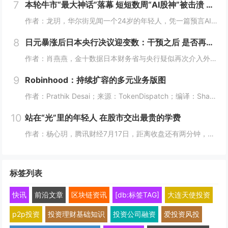
7
本轮牛市“最大神话”落幕 短短数周“AI股神”被击溃 Citatdel出手收购全部仓位
作者：龙玥，华尔街见闻一个24岁的年轻人，凭一篇预言AI改变世界的长文，在华尔街募到450亿美元，今年上半年爆赚439%。然而，在近期AI板块大跌的这一个月里，他把两年积累的神话，一口气输了个精光。7月30日，华尔街流出一条消息：一家只有8...
8
日元暴涨后日本央行决议迎变数：干预之后 是否再度加息？
作者：肖燕燕，金十数据日本财务省与央行疑似再次介入外汇市场后，周四日元出现逾两年来最大单日涨幅。日本《日经新闻》报道称，日本政府和日本央行可能采取了汇市干预措施，以遏制日元持续疲软的走势。美国财长贝森特表示，“日本可能在（美东时间）周四早些...
9
Robinhood：持续扩容的多元业务版图
作者：Prathik Desai；来源：TokenDispatch；编译：Shaw，喜来顺财经几周前，我将Robinhood称作一站式金融超市，原因是它能够在同一平台满足美国人的各类金融需求。在之前的文章中，我写道：即便Robinhood新...
10
站在“光”里的年轻人 在股市交出最贵的学费
作者：杨心玥，腾讯财经7月17日，距离收盘还有两分钟，陈娅躲进了公司的厕所。她把隔间门锁上，盯着手机里一片刺眼的绿色。她咬了咬牙，把账户里“财通四子”、通信ETF全部卖掉。当时，这些基金盘中模拟净值跌幅都接近10%。陈娅是近期重仓光模块的年...
标签列表
快讯
前沿文章
区块链资讯
[db:标签TAG]
大连天使投资
p2p投资
投资理财基础知识
投资公司融资
爱投资风投