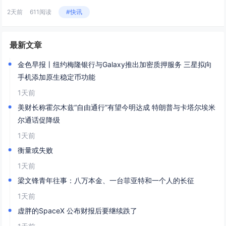
2天前
611阅读
#快讯
最新文章
金色早报丨纽约梅隆银行与Galaxy推出加密质押服务 三星拟向
手机添加原生稳定币功能
1天前
美财长称霍尔木兹“自由通行”有望今明达成 特朗普与卡塔尔埃米
尔通话促降级
1天前
衡量或失败
1天前
梁文锋青年往事：八万本金、一台菲亚特和一个人的长征
1天前
虚胖的SpaceX 公布财报后要继续跌了