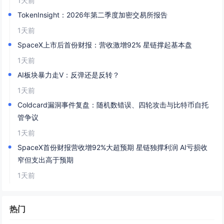
1天前
TokenInsight：2026年第二季度加密交易所报告
1天前
SpaceX上市后首份财报：营收激增92% 星链撑起基本盘
1天前
AI板块暴力走V：反弹还是反转？
1天前
Coldcard漏洞事件复盘：随机数错误、四轮攻击与比特币自托
管争议
1天前
SpaceX首份财报营收增92%大超预期 星链独撑利润 AI亏损收
窄但支出高于预期
1天前
热门