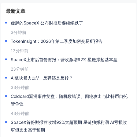
最新文章
虚胖的SpaceX 公布财报后要继续跌了
3分钟前
TokenInsight：2026年第二季度加密交易所报告
13分钟前
SpaceX上市后首份财报：营收激增92% 星链撑起基本盘
23分钟前
AI板块暴力走V：反弹还是反转？
33分钟前
Coldcard漏洞事件复盘：随机数错误、四轮攻击与比特币自托
管争议
43分钟前
SpaceX首份财报营收增92%大超预期 星链独撑利润 AI亏损收
窄但支出高于预期