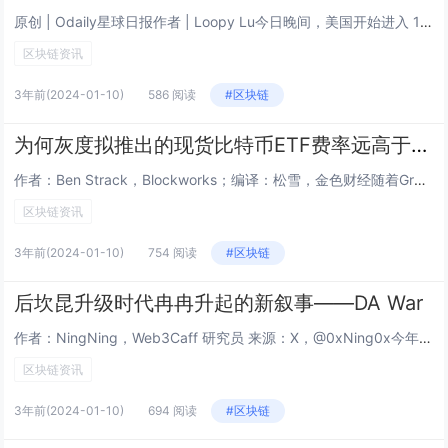
原创 | Odaily星球日报作者 | Loopy Lu今日晚间，美国开始进入 1 月 8 日的工作时间段，比特币现货 ETF 再现多项重大进展。比特币快速小幅拉升重回 45000 美元上方，市场再现波动。目前，距离 ETF 取得最终结果...
区块链资讯
3年前
(2024-01-10)
586 阅读
#区块链
为何灰度拟推出的现货比特币ETF费率远高于同行？
作者：Ben Strack，Blockworks；编译：松雪，金色财经随着Grayscale准备推出计划中的比特币ETF，并且其费用相对于可能的美国竞争对手而言异常高昂，行业观察者表示该公司可能很快会遭受资金外流。对于那些翻阅周一的一系列修...
区块链资讯
3年前
(2024-01-10)
754 阅读
#区块链
后坎昆升级时代冉冉升起的新叙事——DA War
作者：NingNing，Web3Caff 研究员 来源：X，@0xNing0x今年上半年以太坊完成坎昆升级之后，以太坊将完成从单体区块链向模块化区块链过度的原型（ProtoType）阶段。坎昆升级之后的以太坊，在一定程度上可以看做，是由作为...
区块链资讯
3年前
(2024-01-10)
694 阅读
#区块链