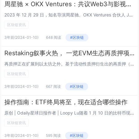
周星驰 × OKX Ventures：共议Web3与影视娱乐结合新场景
2023 年 12 月 29 日，知名导演周星驰、OKX Ventures 合伙人 Jeff Ren、NFT 平台 Nobody 联合创始人 Jacky 以及国际知名搞笑社区 9 GAG 旗下 NFT 项目 Memeland CEO Ray...
区块链资讯
3年前
(2024-01-10)
648 阅读
#区块链
Restaking叙事火热， 一览EVM生态再质押项目
再质押正在扩展到以太坊之外。基于流动性质押衍生出的再质押（Re-Staking)，对以太坊来说是维护了更多安全，对投资来说是要找更多收益。如今，该赛道逐渐从流动性质押代币（LST）演化出了套娃版本——流动性再质押代币（LRT）。从原理上来说...
区块链资讯
3年前
(2024-01-10)
667 阅读
#区块链
操作指南：ETF终局将至，现在适合哪些操作
原创 | Odaily星球日报作者 | Loopy Lu随着 1 月 10 日的比特币现货 ETF 最终“审判”日逐渐临近，加密货币市场情绪继续升温。昨晚至今晨，比特币现货 ETF 再现多项重大进展。BTC 也再次迎来大幅上涨。目前，距离...
区块链资讯
3年前
(2024-01-10)
595 阅读
#区块链