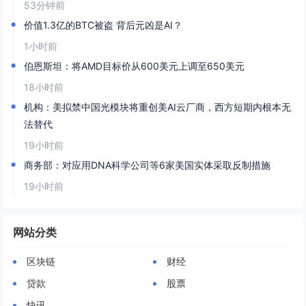
53分钟前
价值1.3亿的BTC被盗 背后元凶是AI？
1小时前
伯恩斯坦：将AMD目标价从600美元上调至650美元
18小时前
机构：美拟禁中国光模块将重创美AI云厂商，西方短期内根本无
法替代
19小时前
商务部：对应用DNA科学公司等6家美国实体采取反制措施
19小时前
网站分类
区块链
财经
贷款
股票
快讯