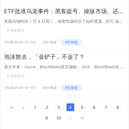
ETF批准乌龙事件：黑客盗号、操纵市场、还是消息被提前发布？
美国当地时间 1 月 9 日周二，加密市场经历了短时震荡，BTC 短时拉升逾 48000 美元后下探至 44641 美元附近，半小时波动超 3000 美元，合约市场多空双爆。原因是 SEC 在官方 X 平台上发布了正式批准现货比特币 ETF...
区块链资讯
3年前
(2024-01-10)
593 阅读
#区块链
泡沫散去，「金铲子」不金了？
原文作者：Joyce，BlockBeats原文编辑：Jack，BlockBeats在 2023 年的最后两个月里，从比特币生态兴起的「铲子热」曾表现出令人惊喜的财富效应，MUBI、BSSB 带飞了 AUCTION、TURT，加上后来出现的...
区块链资讯
3年前
(2024-01-10)
606 阅读
#区块链
‹‹
‹
1
2
3
4
5
6
7
8
9
10
›
››